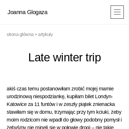
Przejdź
do
Joanna Glogaza
treści
strona główna
>
artykuły
Late winter trip
akiś czas temu postanowiłam zrobić mojej mamie
urodzinową niespodziankę, kupiłam bilet Londyn-
Katowice za 11 funtów i w zeszły piątek znienacka
stawiłam się w domu, trzymając przy tym kciuki, żeby
moim rodzicom nie wpadł do głowy podobny pomysł i
żebyśmy nie minęli się w połowie drogi – nie takie