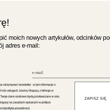
rę!
apić moich nowych artykułów, odcinków p
j adres e-mail:
sz otrzymywać newsletter - w tym informacje o
h lub usługach Joanny Glogazy, z którego w
. Twoje dane osobowe będą przetwarzane w celu
ZAPISZ SIĘ
Glogazę na zasadach opisanych w polityce
com/polityka-prywatnosci.