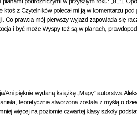
i planami podróżniczymi w przyszłym roku: „81:1 Opo
ktoś z Czytelników polecał mi ją w komentarzu pod 
ji. Co prawda mój pierwszy wyjazd zapowiada się rac
zkocja i być może Wyspy też są w planach, prawdopo
ja/Ani pięknie wydaną książkę „Mapy” autorstwa Aleks
paniała, teoretycznie stworzona została z myślą o dzie
mniej więcej na poziomie czwartej klasy szkoły podst