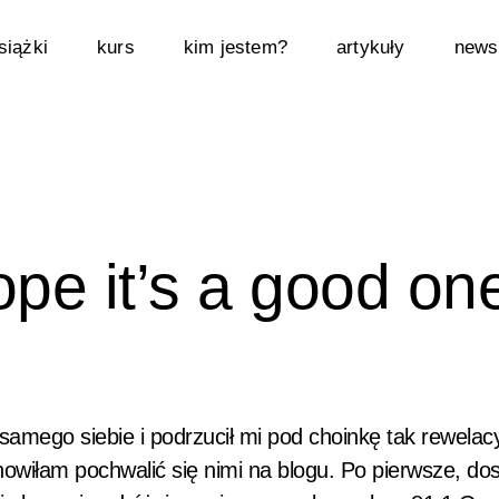
siążki
kurs
kim jestem?
artykuły
newsl
ope it’s a good on
amego siebie i podrzucił mi pod choinkę tak rewelacy
anowiłam pochwalić się nimi na blogu. Po pierwsze, do