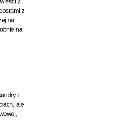
wieści z
postami z
zej na
dobnie na
andry i
ciach, ale
awowej,