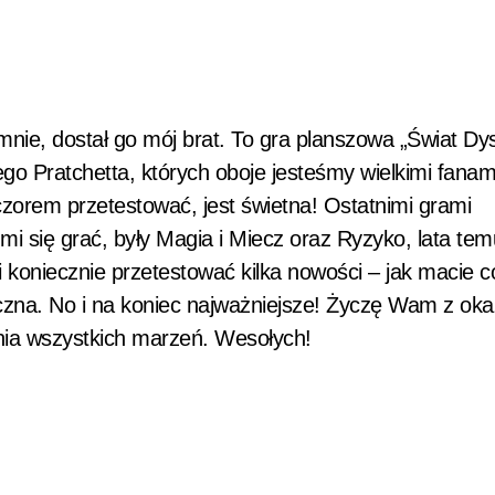
mnie, dostał go mój brat. To gra planszowa „Świat Dy
go Pratchetta, których oboje jesteśmy wielkimi fanam
zorem przetestować, jest świetna! Ostatnimi grami
mi się grać, były Magia i Miecz oraz Ryzyko, lata tem
 koniecznie przetestować kilka nowości – jak macie c
zna. No i na koniec najważniejsze! Życzę Wam z okaz
nia wszystkich marzeń. Wesołych!