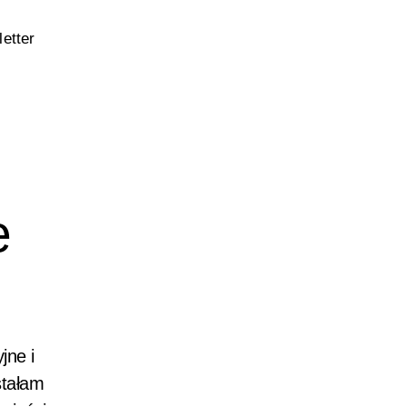
etter
e
jne i
stałam