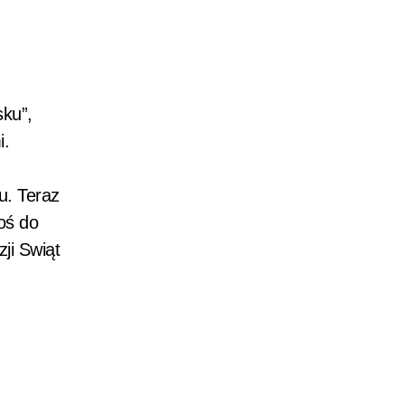
sku”,
i.
u. Teraz
oś do
ji Swiąt