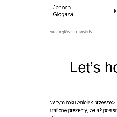
Przejdź
Joanna
k
do
Glogaza
treści
strona główna
>
artykuły
Let’s h
W tym roku Aniołek przeszedł s
trafione prezenty, że aż post