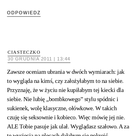
ODPOWIEDZ
CIASTECZKO
30 GRUDNIA 2011 | 13:44
Zawsze oceniam ubrania w dwóch wymiarach: jak
to wygląda na kimś, czy założyłabym to na siebie.
Przyznaję, że w życiu nie kupiłabym tej kiecki dla
siebie. Nie lubię „bombkowego” stylu spódnic i
sukienek, wolę klasyczne, ołówkowe. W takich
czuję się seksownie i kobieco. Więc mówię jej nie.
ALE Tobie pasuje jak ulał. Wyglądasz szałowo. A za
te wycięcia na plecach dałabym się pokroić.