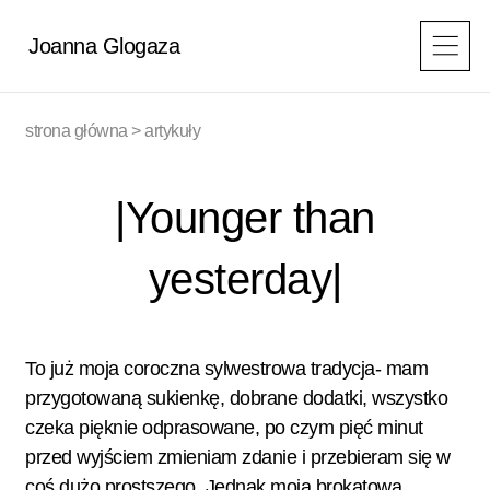
Przejdź
do
Joanna Glogaza
treści
strona główna
>
artykuły
|Younger than
yesterday|
To już moja coroczna sylwestrowa tradycja- mam
przygotowaną sukienkę, dobrane dodatki, wszystko
czeka pięknie odprasowane, po czym pięć minut
przed wyjściem zmieniam zdanie i przebieram się w
coś dużo prostszego. Jednak moja brokatowa