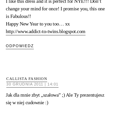
I like this dress and it is perfect for NYE!!! Don’t
change your mind for once! I promise you, this one
is Fabulous!!
Happy New Year to you too… xx
http://www.addict-to-twins.blogspot.com
ODPOWIEDZ
CALLISTA FASHION
30 GRUDNIA 2011 | 14:01
Jak dla mnie zbyt „szałowa” ;) Ale Ty prezentujesz
się w niej cudownie :)