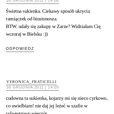
30 GRUDNIA 2011 | 14:08
Świetna sukienka. Ciekawy sposób ukrycia
ramiączek od biustonosza.
BTW. udały się zakupy w Zarze? Widziałam Cię
wczoraj w Bielsku :))
ODPOWIEDZ
VERONICA_FRATICELLI
30 GRUDNIA 2011 | 14:09
cudowna ta sukienka, kojarzy mi się nieco cyrkowo,
co uwielbiam! nie daj jej leżeć w szafie w
sylwestrowy wieczór