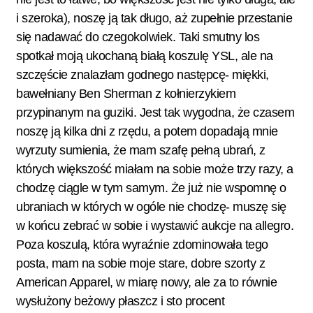
i szeroka), noszę ją tak długo, aż zupełnie przestanie
się nadawać do czegokolwiek. Taki smutny los
spotkał moją ukochaną białą koszulę YSL, ale na
szczęście znalazłam godnego następcę- miękki,
bawełniany Ben Sherman z kołnierzykiem
przypinanym na guziki. Jest tak wygodna, że czasem
noszę ją kilka dni z rzędu, a potem dopadają mnie
wyrzuty sumienia, że mam szafę pełną ubrań, z
których większość miałam na sobie może trzy razy, a
chodzę ciągle w tym samym.
Że już nie wspomnę o
ubraniach w których w ogóle nie chodzę- muszę się
w końcu zebrać w sobie i wystawić aukcje na allegro.
Poza koszulą, która wyraźnie zdominowała tego
posta, mam na sobie moje stare, dobre szorty z
American Apparel, w miarę nowy, ale za to równie
wysłużony beżowy płaszcz i sto procent