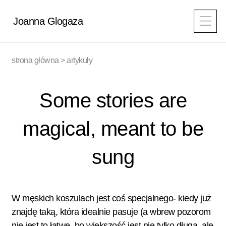
Przejdź
do
Joanna Glogaza
treści
strona główna
>
artykuły
Some stories are
magical, meant to be
sung
W męskich koszulach jest coś specjalnego- kiedy już
znajdę taką, która idealnie pasuje (a wbrew pozorom
nie jest to łatwe, bo większość jest nie tylko długa, ale