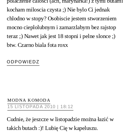
polaczenie calosci (ach, marynarka!) z tymi butami
kocham miloscia czysta ;) Nie bylo Ci jednak
chlodno w stopy? Osobiscie jestem stworzeniem
mocno cieplolubnym i zamarzlabym bez rajstop
teraz ;) Nawet jak jest 18 stopni i pelne slonce ;)
btw. Czarno biala fota roxx
ODPOWIEDZ
MODNA KOMODA
15 LISTOPADA 2010 | 18:12
Cudnie, że jeszcze w listopadzie można łazić w
takich butach :)! Lubię Cię w kapeluszu.