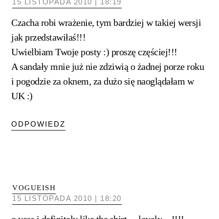
15 LISTOPADA 2010 | 18:19
Czacha robi wrażenie, tym bardziej w takiej wersji
jak przedstawiłaś!!!
Uwielbiam Twoje posty :) proszę częściej!!!
A sandały mnie już nie zdziwią o żadnej porze roku
i pogodzie za oknem, za dużo się naoglądałam w
UK :)
ODPOWIEDZ
VOGUEISH
15 LISTOPADA 2010 | 18:20
o yess i definitely like the shirt….lovely…!!!!