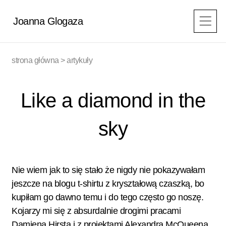
Przejdź
do
Joanna Glogaza
treści
strona główna
>
artykuły
Like a diamond in the
sky
Nie wiem jak to się stało że nigdy nie pokazywałam
jeszcze na blogu t-shirtu z kryształową czaszką, bo
kupiłam go dawno temu i do tego często go noszę.
Kojarzy mi się z absurdalnie drogimi pracami
Damiena Hirsta i z projektami Alexandra McQueena.