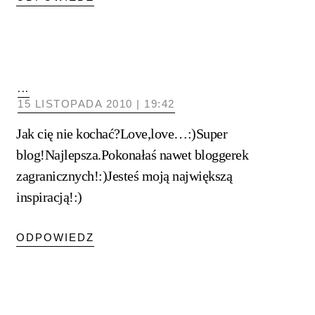
...
15 LISTOPADA 2010 | 19:42
Jak cię nie kochać?Love,love…:)Super
blog!Najlepsza.Pokonałaś nawet bloggerek
zagranicznych!:)Jesteś moją największą
inspiracją!:)
ODPOWIEDZ