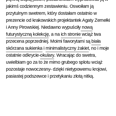
jakimś codziennym zestawieniu. Oswoiłam ją
przytulnym swetrem, który dostałam ostatnio w
prezencie od krakowskich projektantek Agaty Zemełki
i Anny Pirowskiej. Niedawno wypuściły
nową
futurystyczną kolekcję
, a na
ich stronie
wciąż twa
przecena poprzedniej.
Moimi faworytami są
biała
skórzana sukienka
i
minimalistyczny żakiet
, no i moje
ostatnie odkrycie-
okulary
. Wracając do swetra,
uwielbiam go za to że mimo grubego splotu wciąż
pozostaje nowoczesny- dzięki nietypowemu krojowi,
pasiastej podszewce i przetykaniu złotą nitką.