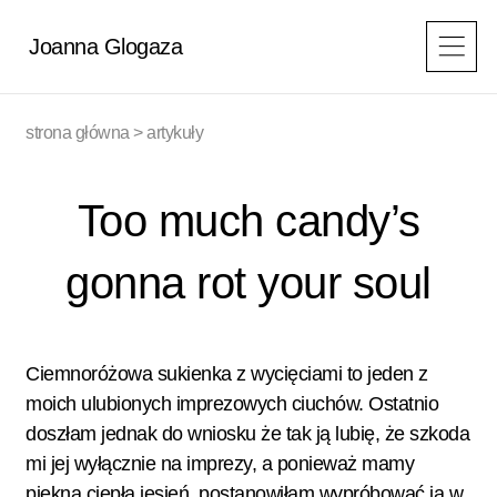
Przejdź
do
Joanna Glogaza
treści
strona główna
>
artykuły
Too much candy’s
gonna rot your soul
Ciemnoróżowa sukienka z wycięciami to jeden z
moich ulubionych imprezowych ciuchów. Ostatnio
doszłam jednak do wniosku że tak ją lubię, że szkoda
mi jej wyłącznie na imprezy, a ponieważ mamy
piękną ciepłą jesień, postanowiłam wypróbować ją w