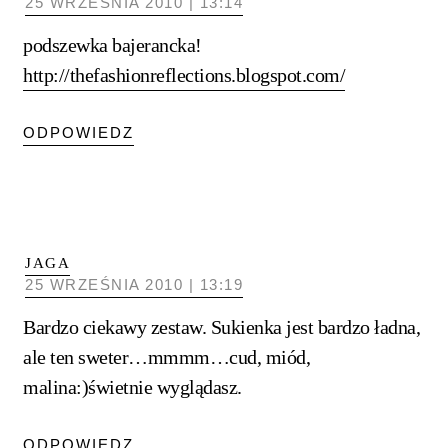
25 WRZEŚNIA 2010 | 13:14
podszewka bajerancka!
http://thefashionreflections.blogspot.com/
ODPOWIEDZ
JAGA
25 WRZEŚNIA 2010 | 13:19
Bardzo ciekawy zestaw. Sukienka jest bardzo ładna,
ale ten sweter…mmmm…cud, miód,
malina:)świetnie wyglądasz.
ODPOWIEDZ