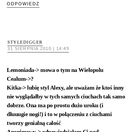
ODPOWIEDZ
STYLEDIGGER
31 SIERPNIA 2010 | 14:49
Lemoniada-> mowa o tym na Wielopolu
Cealum->?
Kitka-> lubię styl Alexy, ale uważam że ktoś inny
nie wyglądałby w tych samych ciuchach tak samo
dobrze. Ona ma po prostu dużo uroku (i
dłuuugie nogi!) i to w połączeniu z ciuchami
tworzy genialną całość
Anonimowy-> odpowiedziałam Ci pod