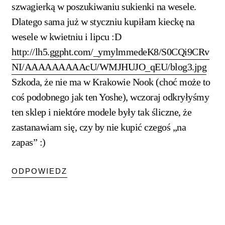
szwagierką w poszukiwaniu sukienki na wesele.
Dlatego sama już w styczniu kupiłam kieckę na
wesele w kwietniu i lipcu :D
http://lh5.ggpht.com/_ymylmmedeK8/S0CQi9CRv
NI/AAAAAAAAAcU/WMJHUJO_qEU/blog3.jpg
Szkoda, że nie ma w Krakowie Nook (choć może to
coś podobnego jak ten Yoshe), wczoraj odkryłyśmy
ten sklep i niektóre modele były tak śliczne, że
zastanawiam się, czy by nie kupić czegoś „na
zapas” :)
ODPOWIEDZ