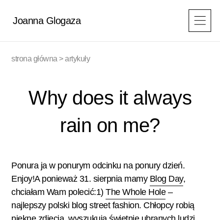
Przejdź
do
Joanna Glogaza
treści
strona główna
>
artykuły
Why does it always
rain on me?
Ponura ja w ponurym odcinku na ponury dzień.
Enjoy!A ponieważ 31. sierpnia mamy
Blog Day
,
chciałam Wam polecić:1)
The Whole Hole
–
najlepszy polski blog street fashion. Chłopcy robią
piękne zdjęcia, wyszukują świetnie ubranych ludzi,