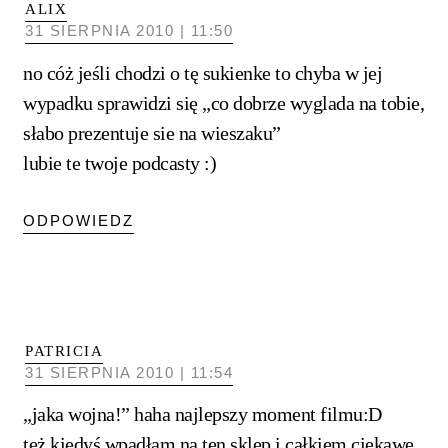
ALIX
31 SIERPNIA 2010 | 11:50
no cóż jeśli chodzi o tę sukienke to chyba w jej
wypadku sprawidzi się „co dobrze wyglada na tobie,
słabo prezentuje sie na wieszaku”
lubie te twoje podcasty :)
ODPOWIEDZ
PATRICIA
31 SIERPNIA 2010 | 11:54
„jaka wojna!” haha najlepszy moment filmu:D
też kiedyś wpadłam na ten sklep i całkiem ciekawe