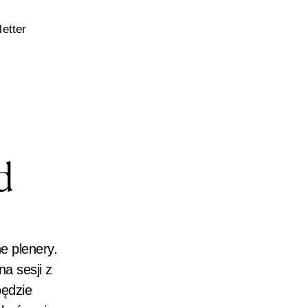
etter
d
e plenery.
a sesji z
będzie