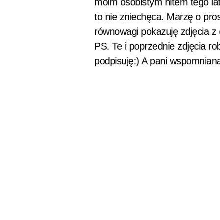
moim osobistym hitem tego lata
to nie zniechęca. Marzę o pros
równowagi pokazuję zdjęcia z
PS. Te i poprzednie zdjęcia ro
podpisuję:) A pani wspomnian