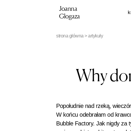
Przejdź
Joanna
k
do
Glogaza
treści
strona główna
>
artykuły
Why don’
Popołudnie nad rzeką, wieczór
W końcu odebrałam od krawcowe
Bubble Factory. Jak nigdy za t