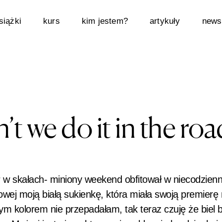
siążki
kurs
kim jestem?
artykuły
newsl
t we do it in the roa
 w skałach- miniony weekend obfitował w niecodzienn
j moją białą sukienkę, która miała swoją premierę n
ym kolorem nie przepadałam, tak teraz czuję że biel 