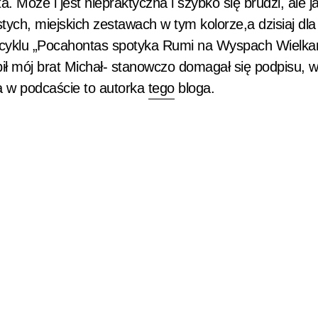
. Może i jest niepraktyczna i szybko się brudzi, ale 
tych, miejskich zestawach w tym kolorze,a dzisiaj dla
 cyklu „Pocahontas spotyka Rumi na Wyspach Wielka
bił mój brat Michał- stanowczo domagał się podpisu, w
a w podcaście to autorka
tego
bloga.