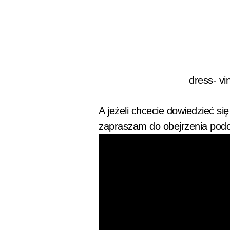
dress- vi
A jeżeli chcecie dowiedzieć si
zapraszam do obejrzenia podc