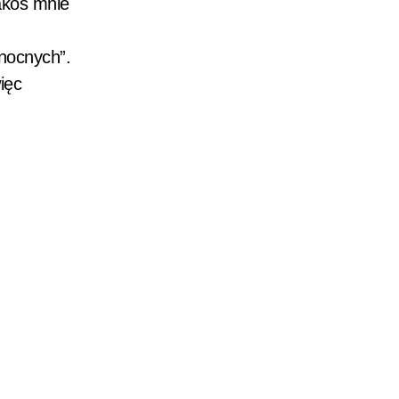
jakoś mnie
nocnych”.
ięc