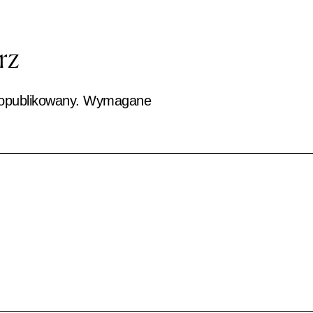
rz
 opublikowany.
Wymagane