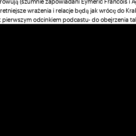
zarowują (szumnie zapowiadani Eymeric Francois i 
kretniejsze wrażenia i relacje będą jak wrócę do Kr
pierwszym odcinkiem podcastu- do obejrzenia t