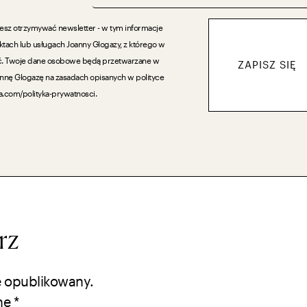
cesz otrzymywać newsletter - w tym informacje
tach lub usługach Joanny Glogazy, z którego w
ć. Twoje dane osobowe będą przetwarzane w
ZAPISZ SIĘ
annę Glogazę na zasadach opisanych w polityce
a.com/polityka-prywatnosci.
rz
e opublikowany.
ne
*