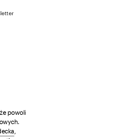
letter
 że powoli
nowych.
decka
,