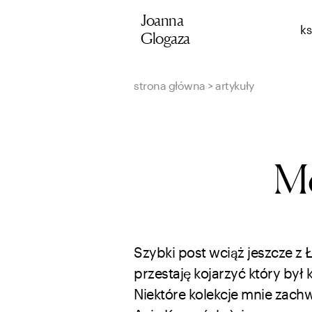
Przejdź
Joanna
ks
do
Glogaza
treści
strona główna
>
artykuły
M
Szybki post wciąż jeszcze z
przestaję kojarzyć który by
Niektóre kolekcje mnie zachw