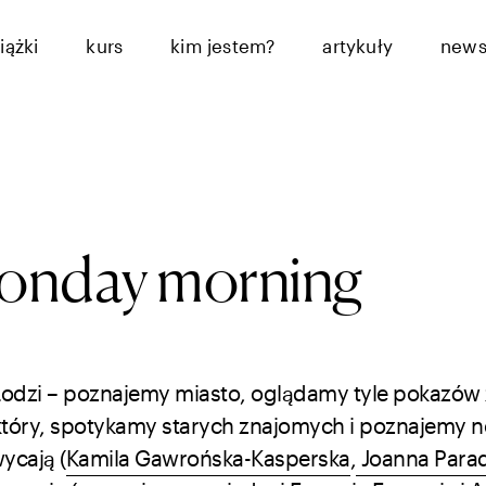
iążki
kurs
kim jestem?
artykuły
news
onday morning
 Łodzi – poznajemy miasto, oglądamy tyle pokazów
ł który, spotykamy starych znajomych i poznajemy 
ycają (
Kamila Gawrońska-Kasperska
,
Joanna Para