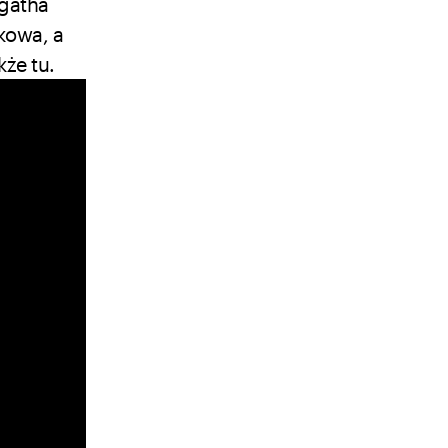
Agatha
akowa, a
akże
tu
.