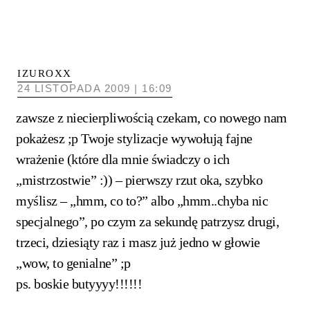
IZUROXX
24 LISTOPADA 2009 | 16:09
zawsze z niecierpliwością czekam, co nowego nam
pokażesz ;p Twoje stylizacje wywołują fajne
wrażenie (które dla mnie świadczy o ich
„mistrzostwie” :)) – pierwszy rzut oka, szybko
myślisz – „hmm, co to?” albo „hmm..chyba nic
specjalnego”, po czym za sekundę patrzysz drugi,
trzeci, dziesiąty raz i masz już jedno w głowie
„wow, to genialne” ;p
ps. boskie butyyyy!!!!!!