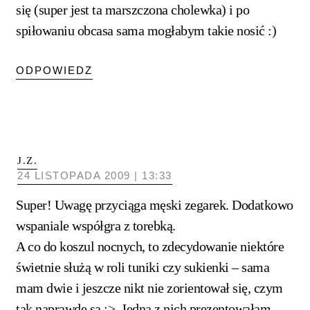
się (super jest ta marszczona cholewka) i po
spiłowaniu obcasa sama mogłabym takie nosić :)
ODPOWIEDZ
J.Z.
24 LISTOPADA 2009 | 13:33
Super! Uwagę przyciąga męski zegarek. Dodatkowo
wspaniale współgra z torebką.
A co do koszul nocnych, to zdecydowanie niektóre
świetnie służą w roli tuniki czy sukienki – sama
mam dwie i jeszcze nikt nie zorientował się, czym
tak naprawdę są :>. Jedną z nich prezentowałam