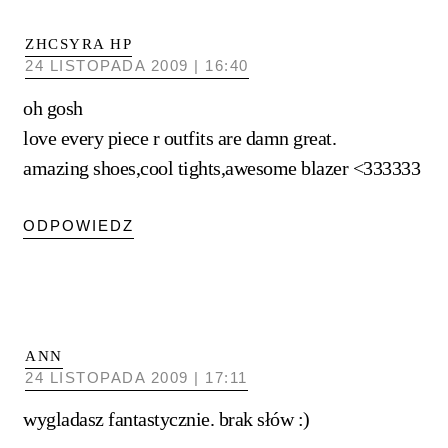
ZHCSYRA HP
24 LISTOPADA 2009 | 16:40
oh gosh
love every piece r outfits are damn great.
amazing shoes,cool tights,awesome blazer <333333
ODPOWIEDZ
ANN
24 LISTOPADA 2009 | 17:11
wygladasz fantastycznie. brak słów :)