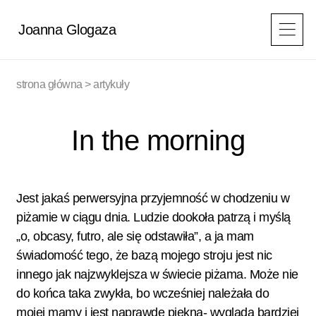
Przejdź
do
Joanna Glogaza
treści
strona główna
>
artykuły
In the morning
Jest jakaś perwersyjna przyjemność w chodzeniu w
piżamie w ciągu dnia. Ludzie dookoła patrzą i myślą
„o, obcasy, futro, ale się odstawiła”, a ja mam
świadomość tego, że bazą mojego stroju jest nic
innego jak najzwyklejsza w świecie piżama. Może nie
do końca taka zwykła, bo wcześniej należała do
mojej mamy i jest naprawdę piękna- wygląda bardziej