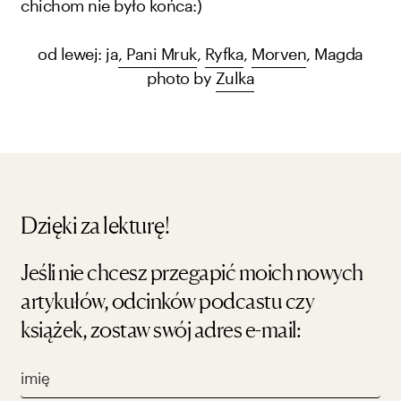
chichom nie było końca:)
od lewej: ja
, Pani Mruk
,
Ryfka
,
Morven
, Magda
photo by
Zulka
Dzięki za lekturę!
Jeśli nie chcesz przegapić moich nowych
artykułów, odcinków podcastu czy
książek, zostaw swój adres e-mail: