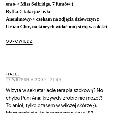
enso-> Miss Selfridge, 7 funtów:)
Ryfka-> taka już była
Anonimowy-> czekam na zdjęcia dziewczyn z
Urban Chic, na których widać mój strój w całości
ODPOWIEDZ
HAZEL
17 WRZEŚNIA 2009 | 21:49
Wizyta w sekretariacie terapia szokową? No
chyba Pani Ania krzywdy zrobić nie może?!
To anioł, tylko czasem w wilczej skórze ;).
Mam nadzieje, że jeszcze pracuje w IS?