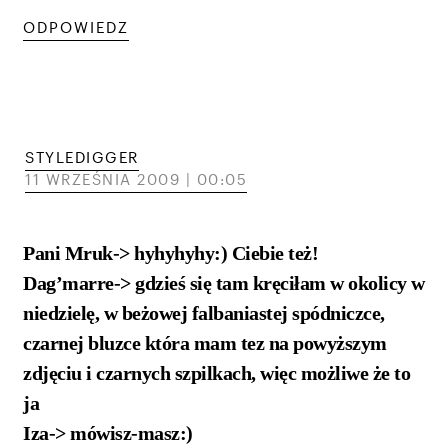
ODPOWIEDZ
STYLEDIGGER
11 WRZEŚNIA 2009 | 00:05
Pani Mruk-> hyhyhyhy:) Ciebie też!
Dag’marre-> gdzieś się tam kręciłam w okolicy w
niedzielę, w beżowej falbaniastej spódniczce,
czarnej bluzce która mam tez na powyższym
zdjęciu i czarnych szpilkach, więc możliwe że to
ja
Iza-> mówisz-masz:)