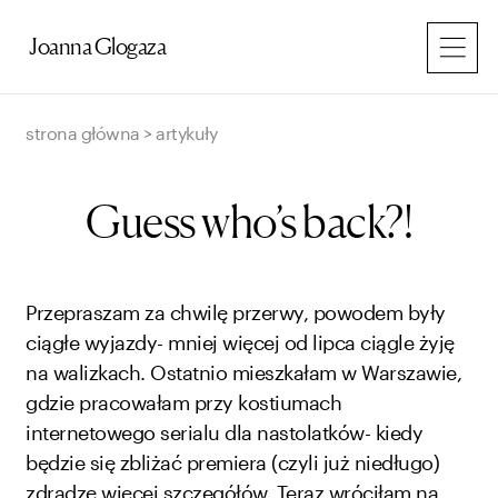
Przejdź
do
Joanna Glogaza
treści
strona główna
>
artykuły
Guess who’s back?!
Przepraszam za chwilę przerwy, powodem były
ciągłe wyjazdy- mniej więcej od lipca ciągle żyję
na walizkach. Ostatnio mieszkałam w Warszawie,
gdzie pracowałam przy kostiumach
internetowego serialu dla nastolatków- kiedy
będzie się zbliżać premiera (czyli już niedługo)
zdradzę więcej szczegółów. Teraz wróciłam na