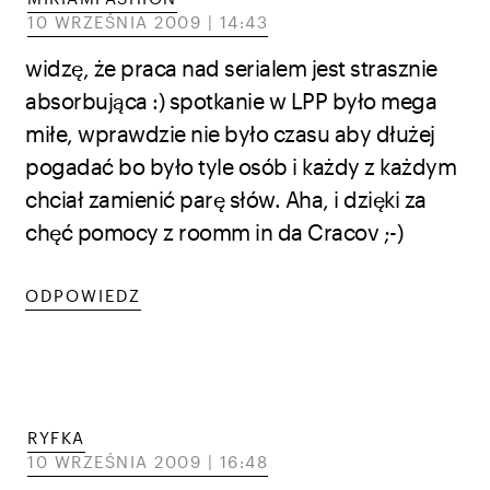
10 WRZEŚNIA 2009 | 14:43
widzę, że praca nad serialem jest strasznie
absorbująca :) spotkanie w LPP było mega
miłe, wprawdzie nie było czasu aby dłużej
pogadać bo było tyle osób i każdy z każdym
chciał zamienić parę słów. Aha, i dzięki za
chęć pomocy z roomm in da Cracov ;-)
ODPOWIEDZ
RYFKA
10 WRZEŚNIA 2009 | 16:48