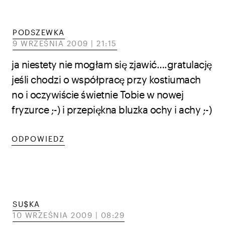
PODSZEWKA
9 WRZEŚNIA 2009 | 21:15
ja niestety nie mogłam się zjawić….gratulację
jeśli chodzi o współpracę przy kostiumach
no i oczywiście świetnie Tobie w nowej
fryzurce ;-) i przepiękna bluzka ochy i achy ;-)
ODPOWIEDZ
SU$KA
10 WRZEŚNIA 2009 | 08:29