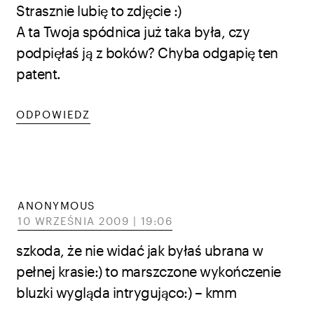
Strasznie lubię to zdjęcie :)
A ta Twoja spódnica już taka była, czy
podpięłaś ją z boków? Chyba odgapię ten
patent.
ODPOWIEDZ
ANONYMOUS
10 WRZEŚNIA 2009 | 19:06
szkoda, że nie widać jak byłaś ubrana w
pełnej krasie:) to marszczone wykończenie
bluzki wygląda intrygująco:) – kmm