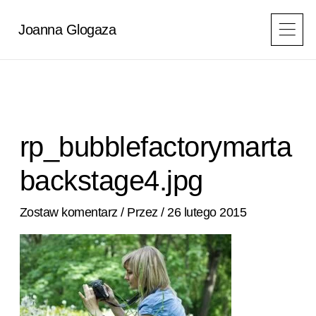
Przejdź
do
Joanna Glogaza
treści
rp_bubblefactorymarta
backstage4.jpg
Zostaw komentarz
/ Przez
/
26 lutego 2015