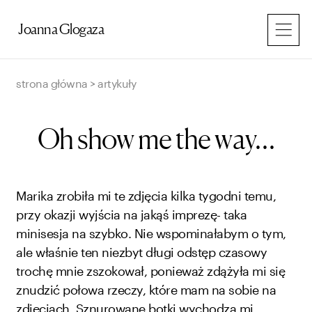
Przejdź
do
Joanna Glogaza
treści
strona główna
>
artykuły
Oh show me the way…
Marika zrobiła mi te zdjęcia kilka tygodni temu,
przy okazji wyjścia na jakąś imprezę- taka
minisesja na szybko. Nie wspominałabym o tym,
ale właśnie ten niezbyt długi odstęp czasowy
trochę mnie zszokował, ponieważ zdążyła mi się
znudzić połowa rzeczy, które mam na sobie na
zdjęciach. Sznurowane botki wychodzą mi