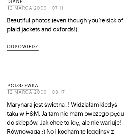
DIANE
12 MARCA 2009 | 07:11
Beautiful photos (even though you’re sick of
plaid jackets and oxfords!)!
ODPOWIEDZ
PODSZEWKA
12 MARCA 2009 | 08:17
Marynara jest świetna !! Widziałam kiedyś
taką w H&M. Ja tam nie mam owczego pędu
do sklepów. Jak chce to idę, ale nie wariuje!
Równowaga ;) No i kocham te legginsy z