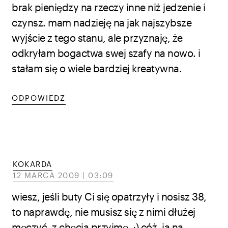
brak pieniędzy na rzeczy inne niż jedzenie i
czynsz. mam nadzieję na jak najszybsze
wyjście z tego stanu, ale przyznaję, że
odkryłam bogactwa swej szafy na nowo. i
stałam się o wiele bardziej kreatywna.
ODPOWIEDZ
KOKARDA
12 MARCA 2009 | 03:09
wiesz, jeśli buty Ci się opatrzyły i nosisz 38,
to naprawdę, nie musisz się z nimi dłużej
męczyć, z chęcia przyjmę. ;) cóż, ja na