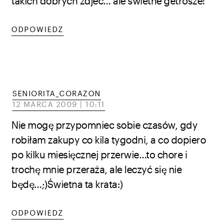
takich dobrych zdjec… ale swietne getrosze!
ODPOWIEDZ
SENIORITA_CORAZON
12 MARCA 2009 | 10:11
Nie mogę przypomniec sobie czasów, gdy
robiłam zakupy co kila tygodni, a co dopiero
po kilku miesięcznej przerwie…to chore i
trochę mnie przeraża, ale leczyć się nie
będę…;)Świetna ta krata:)
ODPOWIEDZ