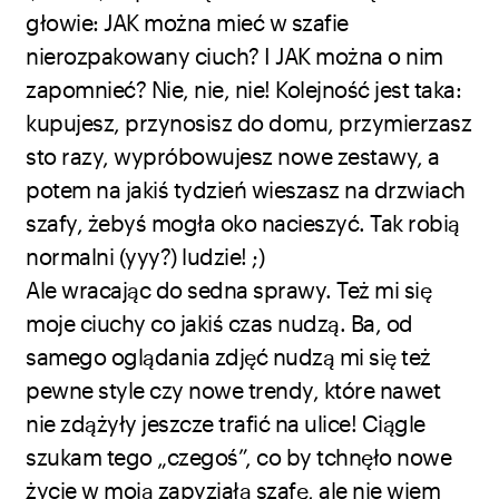
głowie: JAK można mieć w szafie
nierozpakowany ciuch? I JAK można o nim
zapomnieć? Nie, nie, nie! Kolejność jest taka:
kupujesz, przynosisz do domu, przymierzasz
sto razy, wypróbowujesz nowe zestawy, a
potem na jakiś tydzień wieszasz na drzwiach
szafy, żebyś mogła oko nacieszyć. Tak robią
normalni (yyy?) ludzie! ;)
Ale wracając do sedna sprawy. Też mi się
moje ciuchy co jakiś czas nudzą. Ba, od
samego oglądania zdjęć nudzą mi się też
pewne style czy nowe trendy, które nawet
nie zdążyły jeszcze trafić na ulice! Ciągle
szukam tego „czegoś”, co by tchnęło nowe
życie w moją zapyziałą szafę, ale nie wiem