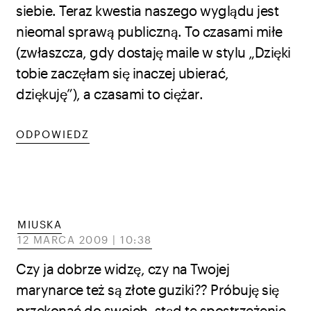
siebie. Teraz kwestia naszego wyglądu jest
nieomal sprawą publiczną. To czasami miłe
(zwłaszcza, gdy dostaję maile w stylu „Dzięki
tobie zaczęłam się inaczej ubierać,
dziękuję”), a czasami to ciężar.
ODPOWIEDZ
MIUSKA
12 MARCA 2009 | 10:38
Czy ja dobrze widzę, czy na Twojej
marynarce też są złote guziki?? Próbuję się
przekonać do swoich, stąd te spostrzeżenie