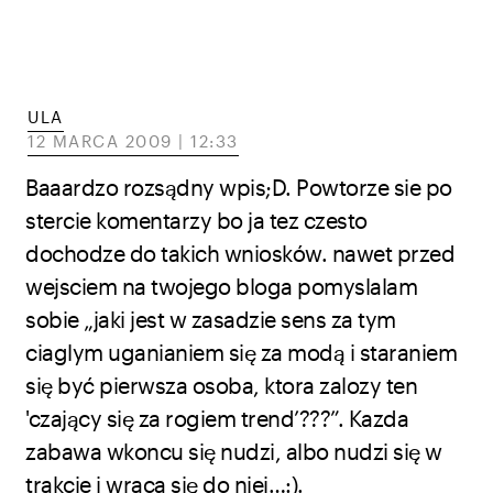
ULA
12 MARCA 2009 | 12:33
Baaardzo rozsądny wpis;D. Powtorze sie po
stercie komentarzy bo ja tez czesto
dochodze do takich wniosków. nawet przed
wejsciem na twojego bloga pomyslalam
sobie „jaki jest w zasadzie sens za tym
ciaglym uganianiem się za modą i staraniem
się być pierwsza osoba, ktora zalozy ten
'czający się za rogiem trend’???”. Kazda
zabawa wkoncu się nudzi, albo nudzi się w
trakcie i wraca się do niej…:).