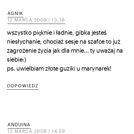
AGNIK
12 MARCA 2009 | 13:38
wszystko pięknie i ładnie, gibka jesteś
niesłychanie, chociaż sesje na szafce to już
zagrożenie życia jak dla mnie… ty uważaj na
siebie:)
ps. uwielbiam złote guziki u marynarek!
ODPOWIEDZ
ANDUINA
12 MARCA 2009 | 14:59