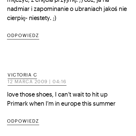
nadmiar i zapominanie o ubraniach jakoś nie
cierpię- niestety. ;)
ODPOWIEDZ
VICTORIA C
12 MARCA 2009 | 04:16
love those shoes, I can’t wait to hit up
Primark when I’m in europe this summer
ODPOWIEDZ