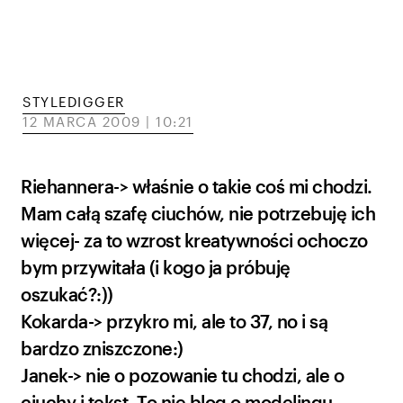
STYLEDIGGER
12 MARCA 2009 | 10:21
Riehannera-> właśnie o takie coś mi chodzi.
Mam całą szafę ciuchów, nie potrzebuję ich
więcej- za to wzrost kreatywności ochoczo
bym przywitała (i kogo ja próbuję
oszukać?:))
Kokarda-> przykro mi, ale to 37, no i są
bardzo zniszczone:)
Janek-> nie o pozowanie tu chodzi, ale o
ciuchy i tekst. To nie blog o modelingu.