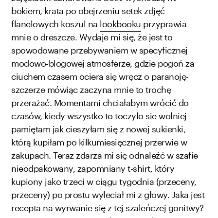
bokiem, krata po obejrzeniu setek zdjęć
flanelowych koszul na
lookbooku
przyprawia
mnie o dreszcze. Wydaje mi się, że jest to
spowodowane przebywaniem w specyficznej
modowo-blogowej atmosferze, gdzie pogoń za
ciuchem czasem ociera się wręcz o paranoję-
szczerze mówiąc zaczyna mnie to trochę
przerażać.
Momentami chciałabym wrócić do
czasów, kiedy wszystko to toczylo sie wolniej-
pamiętam jak cieszyłam się z nowej sukienki,
którą kupiłam po kilkumiesięcznej przerwie w
zakupach. Teraz zdarza mi się
odnaleźć w szafie
nieodpakowany, zapomniany t-shirt, który
kupiony jako trzeci w ciągu tygodnia (przeceny,
przeceny) po prostu wyleciał mi z głowy. Jaka jest
recepta na wyrwanie się z tej szaleńczej gonitwy?