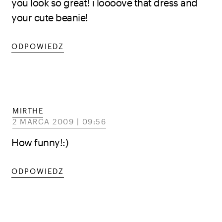
you look so great! i loooove that dress and
your cute beanie!
ODPOWIEDZ
MIRTHE
2 MARCA 2009 | 09:56
How funny!:)
ODPOWIEDZ