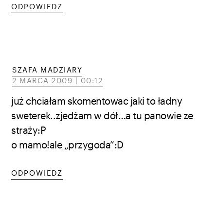
ODPOWIEDZ
SZAFA MADZIARY
2 MARCA 2009 | 00:12
już chciałam skomentowac jaki to ładny
sweterek..zjedżam w dół…a tu panowie ze
straży:P
o mamo!ale „przygoda”:D
ODPOWIEDZ