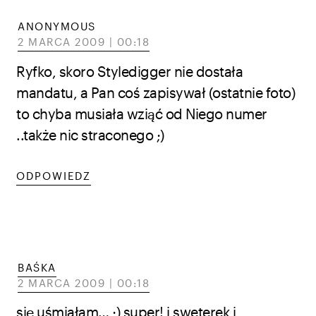
ANONYMOUS
2 MARCA 2009 | 00:18
Ryfko, skoro Styledigger nie dostała
mandatu, a Pan coś zapisywał (ostatnie foto)
to chyba musiała wziąć od Niego numer
..także nic straconego ;)
ODPOWIEDZ
BAŚKA
2 MARCA 2009 | 00:18
się uśmiałam… ;) super! i sweterek i