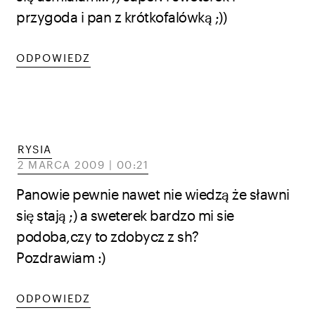
przygoda i pan z krótkofalówką ;))
ODPOWIEDZ
RYSIA
2 MARCA 2009 | 00:21
Panowie pewnie nawet nie wiedzą że sławni
się stają ;) a sweterek bardzo mi sie
podoba,czy to zdobycz z sh?
Pozdrawiam :)
ODPOWIEDZ