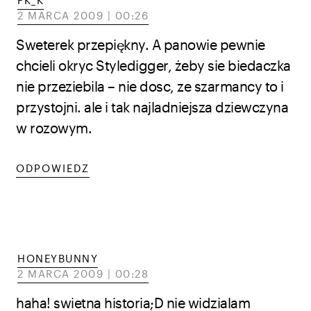
FK_K
2 MARCA 2009 | 00:26
Sweterek przepiękny. A panowie pewnie
chcieli okryc Styledigger, żeby sie biedaczka
nie przeziebila – nie dosc, ze szarmancy to i
przystojni. ale i tak najladniejsza dziewczyna
w rozowym.
ODPOWIEDZ
HONEYBUNNY
2 MARCA 2009 | 00:28
haha! swietna historia;D nie widzialam