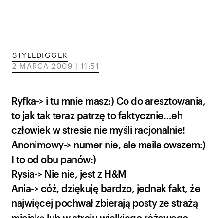
STYLEDIGGER
2 MARCA 2009 | 11:51
Ryfka-> i tu mnie masz:) Co do aresztowania,
to jak tak teraz patrzę to faktycznie…eh
człowiek w stresie nie myśli racjonalnie!
Anonimowy-> numer nie, ale maila owszem:)
I to od obu panów:)
Rysia-> Nie nie, jest z H&M
Ania-> cóż, dziękuję bardzo, jednak fakt, że
najwięcej pochwał zbierają posty ze strażą
miejską lub w stroju wielkiego różowego