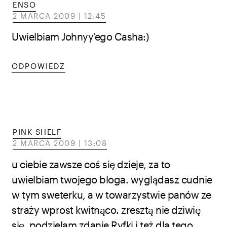
ENSO
2 MARCA 2009 | 12:45
Uwielbiam Johnyy’ego Casha:)
ODPOWIEDZ
PINK SHELF
2 MARCA 2009 | 13:08
u ciebie zawsze coś się dzieje, za to
uwielbiam twojego bloga. wyglądasz cudnie
w tym sweterku, a w towarzystwie panów ze
straży wprost kwitnąco. zresztą nie dziwię
się, podzielam zdanie Ryfki i też dla tego