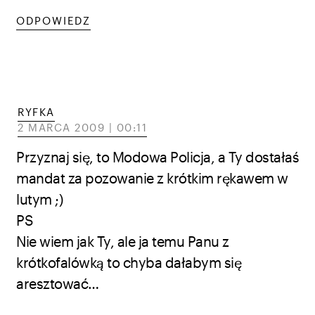
ODPOWIEDZ
RYFKA
2 MARCA 2009 | 00:11
Przyznaj się, to Modowa Policja, a Ty dostałaś
mandat za pozowanie z krótkim rękawem w
lutym ;)
PS
Nie wiem jak Ty, ale ja temu Panu z
krótkofalówką to chyba dałabym się
aresztować…