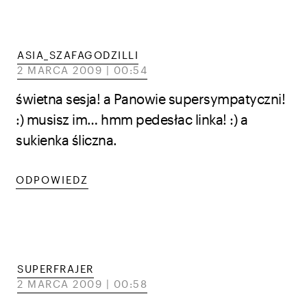
ASIA_SZAFAGODZILLI
2 MARCA 2009 | 00:54
świetna sesja! a Panowie supersympatyczni!
:) musisz im… hmm pedesłac linka! :) a
sukienka śliczna.
ODPOWIEDZ
SUPERFRAJER
2 MARCA 2009 | 00:58