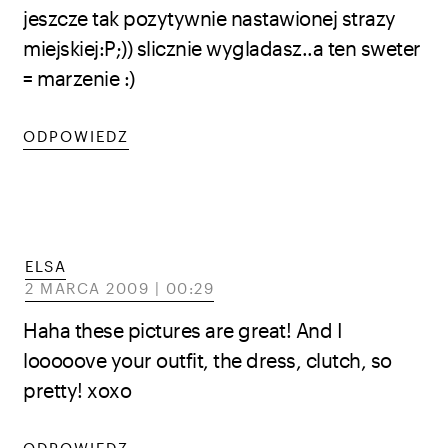
jeszcze tak pozytywnie nastawionej strazy
miejskiej:P;)) slicznie wygladasz..a ten sweter
= marzenie :)
ODPOWIEDZ
ELSA
2 MARCA 2009 | 00:29
Haha these pictures are great! And I
looooove your outfit, the dress, clutch, so
pretty! xoxo