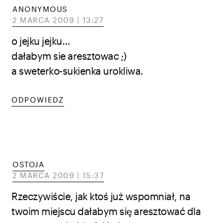
ANONYMOUS
2 MARCA 2009 | 13:27
o jejku jejku…
dałabym sie aresztowac ;)
a sweterko-sukienka urokliwa.
ODPOWIEDZ
OSTOJA
2 MARCA 2009 | 15:37
Rzeczywiście, jak ktoś już wspomniał, na
twoim miejscu dałabym się aresztować dla