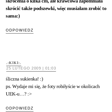
skrócenia o kilka cm, ale krawcowa zapomniała
skrócić także podszewki, więc musiałam zrobić to
sama:)
ODPOWIEDZ
.:KIKI:.
25 LUTEGO 2009 | 01:03
śliczna sukienka! :)
ps. Wydaje mi się, że foty robiłyście w okolicach
UEK-u…? :>
ODPOWIEDZ