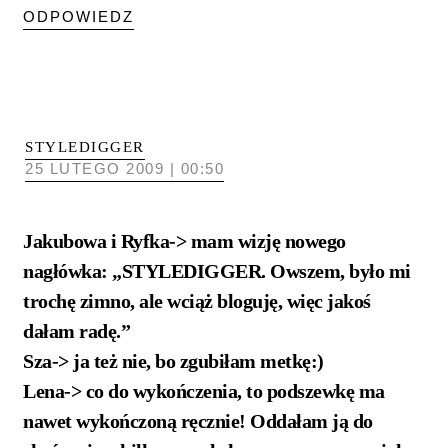
ODPOWIEDZ
STYLEDIGGER
25 LUTEGO 2009 | 00:50
Jakubowa i Ryfka-> mam wizję nowego
nagłówka: „STYLEDIGGER. Owszem, było mi
trochę zimno, ale wciąż bloguję, więc jakoś
dałam radę.”
Sza-> ja też nie, bo zgubiłam metkę:)
Lena-> co do wykończenia, to podszewkę ma
nawet wykończoną ręcznie! Oddałam ją do