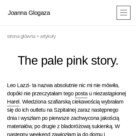
Przejdź
do
Joanna Glogaza
treści
strona główna
>
artykuły
The pale pink story.
Leo Lazzi- ta nazwa absolutnie nic mi nie mówiła,
dopóki nie przeczytałam tego
posta
u niezastąpionej
Harel
. Wiedziona szafiarską ciekawością wybrałam
się do ich outletu na Szpitalnej zaraz następnego
dnia i wyszłam po pierwsze zachwycona jakością
materiałów, po drugie z bladoróżową sukienką. W
następny weekend zawiozłam ją do domu i