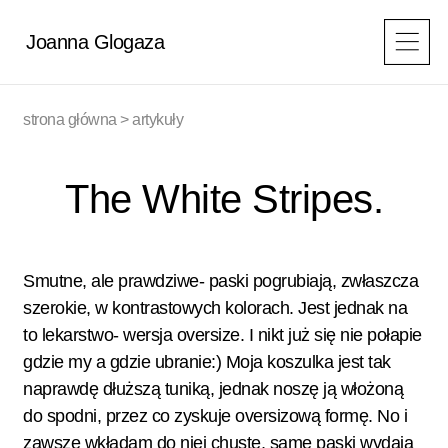
Przejdź
do
Joanna Glogaza
treści
strona główna
>
artykuły
The White Stripes.
Smutne, ale prawdziwe- paski pogrubiają, zwłaszcza
szerokie, w kontrastowych kolorach. Jest jednak na
to lekarstwo- wersja oversize. I nikt już się nie połapie
gdzie my a gdzie ubranie:) Moja koszulka jest tak
naprawdę dłuższą tuniką, jednak noszę ją włożoną
do spodni, przez co zyskuje oversizową formę. No i
zawsze wkładam do niej chustę, same paski wydają