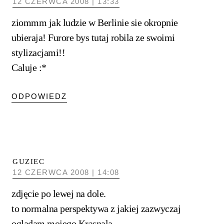
12 CZERWCA 2008 | 13:33
ziommm jak ludzie w Berlinie sie okropnie
ubieraja! Furore bys tutaj robila ze swoimi
stylizacjami!!
Caluje :*
ODPOWIEDZ
GUZIEC
12 CZERWCA 2008 | 14:08
zdjęcie po lewej na dole.
to normalna perspektywa z jakiej zazwyczaj
oglądam mojego Krasnala…