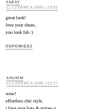
SARAY
11 CZERWCA 2008 | 23:52
great look!
love your shoes..
you look fab :)
ODPOWIEDZ
ANONIM
12 CZERWCA 2008 | 02:27
wow!
effortless chic style.
i love your hats & stripes x