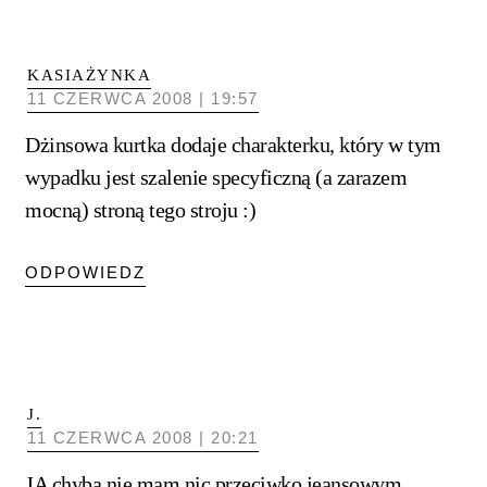
KASIAŻYNKA
11 CZERWCA 2008 | 19:57
Dżinsowa kurtka dodaje charakterku, który w tym
wypadku jest szalenie specyficzną (a zarazem
mocną) stroną tego stroju :)
ODPOWIEDZ
J.
11 CZERWCA 2008 | 20:21
JA chyba nie mam nic przeciwko jeansowym