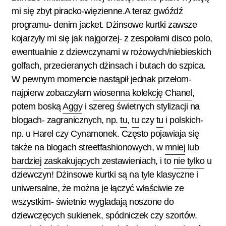
mi się zbyt piracko-więzienne.
A teraz gwóźdź
programu- denim jacket. Dżinsowe kurtki zawsze
kojarzyły mi się jak najgorzej- z zespołami disco polo,
ewentualnie z dziewczynami w rożowych/niebieskich
golfach, przecieranych dżinsach i butach do szpica.
W pewnym momencie nastąpił jednak przełom-
najpierw zobaczyłam
wiosenna kolekcję Chanel
,
potem boską
Aggy
i szereg świetnych stylizacji na
blogach- zagranicznych, np.
tu
,
tu
czy
tu
i polskich-
np. u
Harel
czy
Cynamonek
. Często pojawiaja się
także na blogach streetfashionowych, w
mniej
lub
bardziej
zaskakujących
zestawieniach, i to
nie tylko
u
dziewczyn!
Dżinsowe kurtki są na tyle klasyczne i
uniwersalne, że można je łączyć właściwie ze
wszystkim- świetnie wygladają noszone do
dziewczęcych sukienek, spódniczek czy szortów.