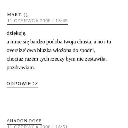
MART. ((;
11 CZERWCA 2008 | 16:49
dziękuję.
a mnie się bardzo podoba twoja chusta, a no i ta
oversize’owa bluzka włożona do spodni,
chociaż razem tych rzeczy bym nie zestawiła.
pozdrawiam.
ODPOWIEDZ
SHARON ROSE
11 CZERWCA 2008 | 16:51