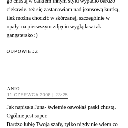
go chustą w całkiem innym stylu wypadło bardzo
ciekawie. też się zastanawiam nad jeansową kurtką,
ileż można chodzić w skórzanej, szczególnie w
upały. na pierwszym zdjęciu wyglądasz tak…
gangstersko :)
ODPOWIEDZ
ANIO
11 CZERWCA 2008 | 23:25
Jak napisała Juna- świetnie oswoiłaś paski chustą.
Ogólnie jest super.
Bardzo lubię Twoja szafę, tylko nigdy nie wiem co