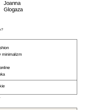
Joanna
Przejdź
Glogaza
do
treści
m?
shion
y minimalizm
online
nka
kie
r