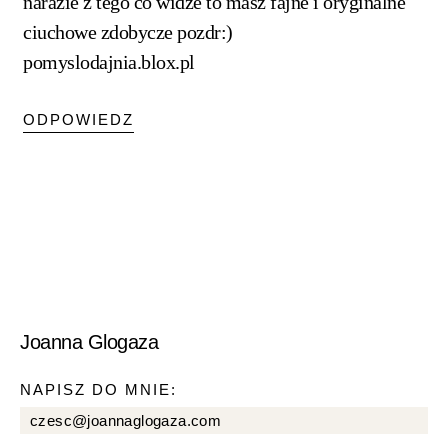
narazie z tego co widze to masz fajne i oryginalne
ciuchowe zdobycze pozdr:)
pomyslodajnia.blox.pl
ODPOWIEDZ
Joanna Glogaza
NAPISZ DO MNIE:
czesc@joannaglogaza.com