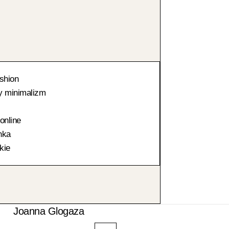
shion
y minimalizm
online
nka
kie
Joanna Glogaza