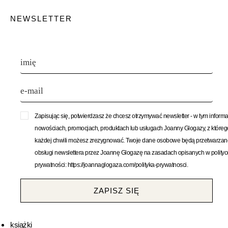
NEWSLETTER
Zapisując się, potwierdzasz że chcesz otrzymywać newsletter - w tym informa
nowościach, promocjach, produktach lub usługach Joanny Glogazy, z któreg
każdej chwili możesz zrezygnować. Twoje dane osobowe będą przetwarzan
obsługi newslettera przez Joannę Glogazę na zasadach opisanych w polityc
prywatności: https://joannaglogaza.com/polityka-prywatnosci.
ZAPISZ SIĘ
książki