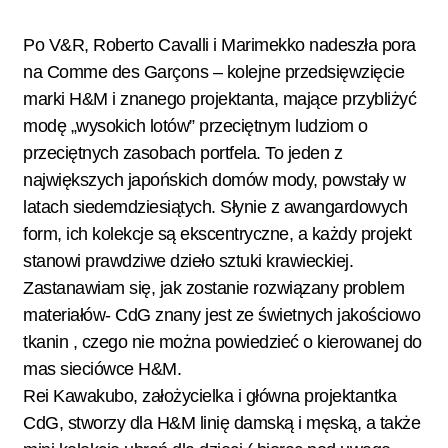
Po V&R, Roberto Cavalli i Marimekko nadeszła pora
na Comme des Garçons – kolejne przedsięwzięcie
marki H&M i znanego projektanta, mające przybliżyć
modę „wysokich lotów” przeciętnym ludziom o
przeciętnych zasobach portfela. To jeden z
największych japońskich domów mody, powstały w
latach siedemdziesiątych. Słynie z awangardowych
form, ich kolekcje są ekscentryczne, a każdy projekt
stanowi prawdziwe dzieło sztuki krawieckiej.
Zastanawiam się, jak zostanie rozwiązany problem
materiałów- CdG znany jest ze świetnych jakościowo
tkanin , czego nie można powiedzieć o kierowanej do
mas sieciówce H&M.
Rei Kawakubo, założycielka i główna projektantka
CdG, stworzy dla H&M linię damską i męską, a także