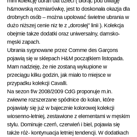
mini kolekcję ubrań dla dzieci ( biorąc pod uwagę
h&mowską rozmiarówkę, jest to doskonała okazja dla
drobnych osób – można upolować świetne ubrania w
dużo niższej cenie niz te z „dorosłej” linii ). Kolekcja
obejmie takze dodatki oraz uniwersalny, damsko-
męski zapach.
Ubrania sygnowane przez Comme des Garçons
pojawią się w sklepach H&M początkiem listopada.
Mam nadzieję, że nie zostaną wykupione w
przeciągu kilku godzin, jak miało to miejsce w
przypadku kolekcji Cavalli.
Na sezon f/w 2008/2009 CdG proponuje m.in.
zwiewne rozszerzane spódnice do kolan, które
pojawiały się już w bajecznie kolorowej kolekcji
wiosenno-letniej, zestawione z elementami w męskim
stylu. Dominuje czerń, czerwień i biel, pojawia się
także róż- kontynuacja letniej tendencji. W dodatkach