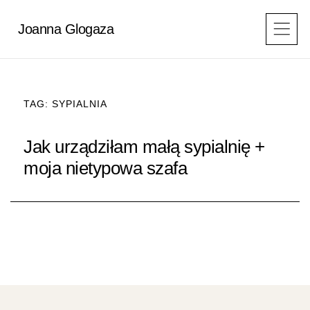
Przejdź
do
Joanna Glogaza
treści
TAG: SYPIALNIA
Jak urządziłam małą sypialnię +
moja nietypowa szafa