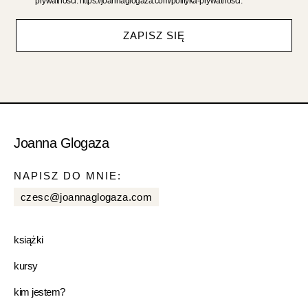
prywatności: https://joannaglogaza.com/polityka-prywatnosci.
ZAPISZ SIĘ
Joanna Glogaza
NAPISZ DO MNIE:
czesc@joannaglogaza.com
książki
kursy
kim jestem?