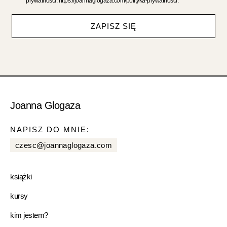
prywatności: https://joannaglogaza.com/polityka-prywatnosci.
ZAPISZ SIĘ
Joanna Glogaza
NAPISZ DO MNIE:
czesc@joannaglogaza.com
książki
kursy
kim jestem?