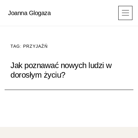
Przejdź
do
Joanna Glogaza
treści
TAG: PRZYJAŹŃ
Jak poznawać nowych ludzi w
dorosłym życiu?