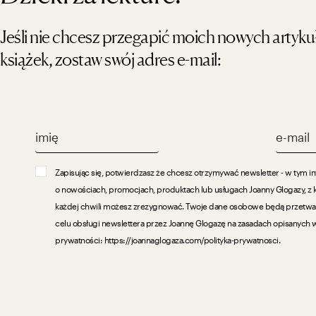
Jeśli nie chcesz przegapić moich nowych artyk
książek, zostaw swój adres e-mail:
Zapisując się, potwierdzasz że chcesz otrzymywać newsletter - w tym i
o nowościach, promocjach, produktach lub usługach Joanny Glogazy, z 
każdej chwili możesz zrezygnować. Twoje dane osobowe będą przetw
celu obsługi newslettera przez Joannę Glogazę na zasadach opisanych w
prywatności: https://joannaglogaza.com/polityka-prywatnosci.