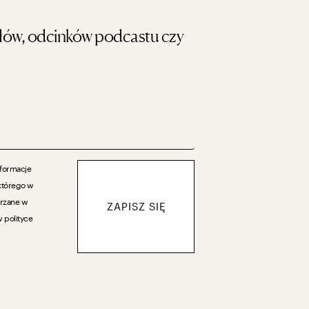
ułów, odcinków podcastu czy
nformacje
którego w
arzane w
ZAPISZ SIĘ
 polityce