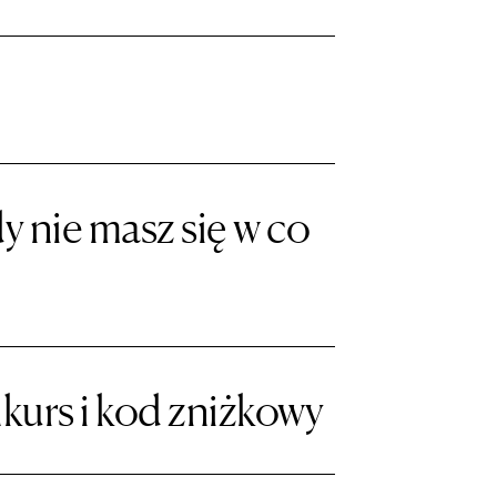
y nie masz się w co
kurs i kod zniżkowy