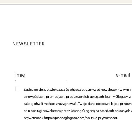
NEWSLETTER
Zapisując się, potwierdzasz że chcesz otrzymywać newsletter - w tym i
o nowościach, promocjach, produktach lub usługach Joanny Glogazy, z
każdej chwili możesz zrezygnować. Twoje dane osobowe będą przetw
celu obsługi newslettera przez Joannę Glogazę na zasadach opisanych 
prywatności: https://joannaglogaza.com/polityka-prywatnosci.