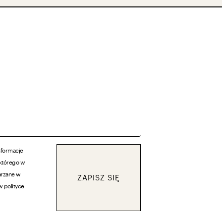
nformacje
 którego w
arzane w
ZAPISZ SIĘ
w polityce