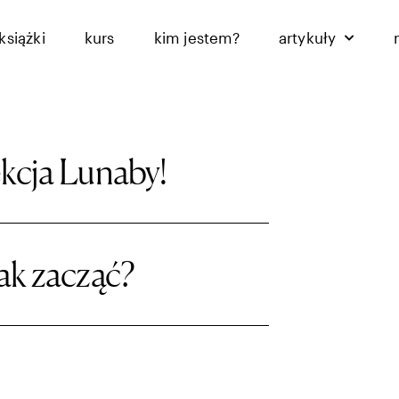
książki
kurs
kim jestem?
artykuły
kcja Lunaby!
ak zacząć?