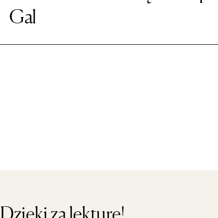
Gal
Dzieki za lekture!