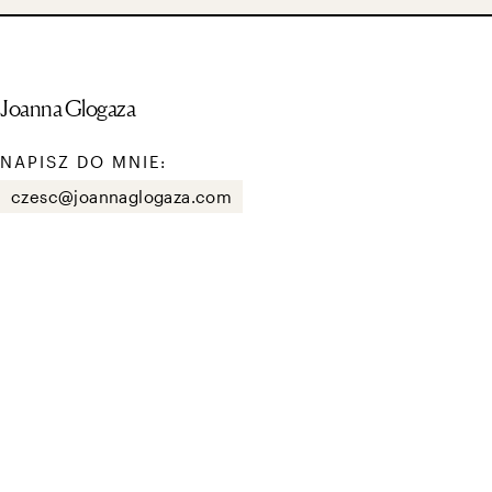
Joanna Glogaza
NAPISZ DO MNIE:
czesc@joannaglogaza.com