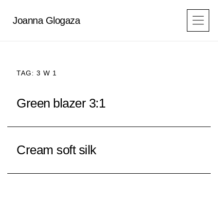
Przejdź
do
Joanna Glogaza
treści
TAG: 3 W 1
Green blazer 3:1
Cream soft silk