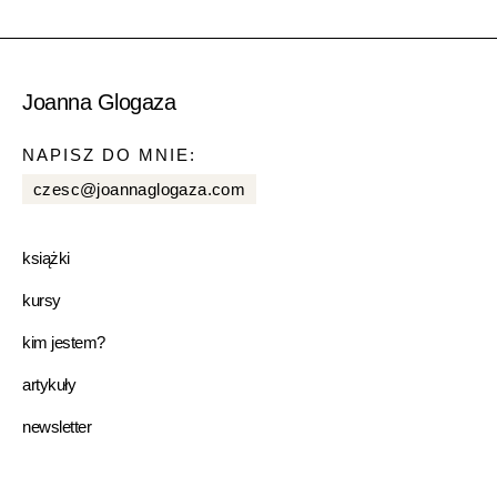
Joanna Glogaza
NAPISZ DO MNIE:
czesc@joannaglogaza.com
książki
kursy
kim jestem?
artykuły
newsletter