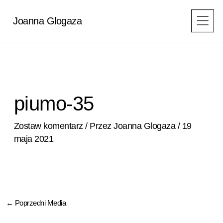
Przejdź
do
Joanna Glogaza
treści
piumo-35
Zostaw komentarz
/ Przez
Joanna Glogaza
/
19
maja 2021
←
Poprzedni Media