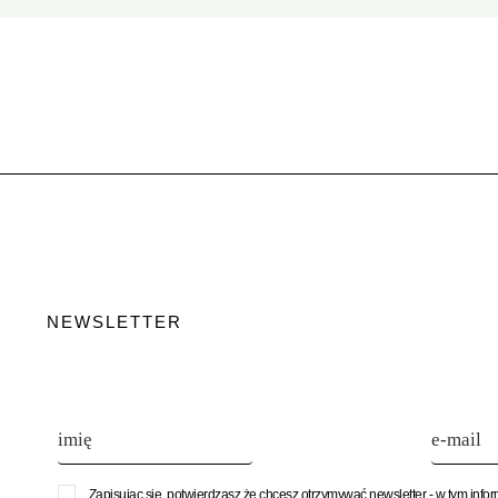
NEWSLETTER
Zapisując się, potwierdzasz że chcesz otrzymywać newsletter - w tym info