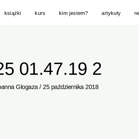
książki
kurs
kim jestem?
artykuły
n
25 01.47.19 2
oanna Glogaza
/
25 października 2018