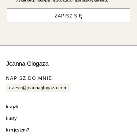
prywatności: https://joannaglogaza.com/polityka-prywatnosci.
ZAPISZ SIĘ
Joanna Glogaza
NAPISZ DO MNIE:
czesc@joannaglogaza.com
książki
kursy
kim jestem?