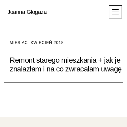
Przejdź
do
Joanna Glogaza
treści
MIESIĄC: KWIECIEŃ 2018
Remont starego mieszkania + jak je
znalazłam i na co zwracałam uwagę