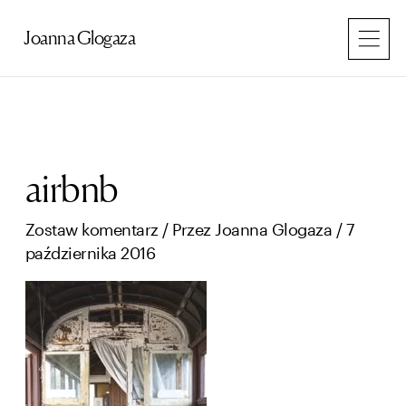
Przejdź
do
Joanna Glogaza
treści
airbnb
Zostaw komentarz
/ Przez
Joanna Glogaza
/
7
października 2016