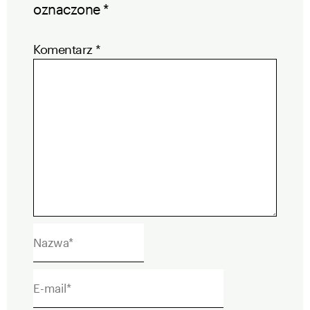
oznaczone
*
Komentarz
*
Nazwa*
E-
mail*