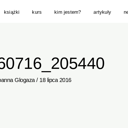
książki
kurs
kim jestem?
artykuły
n
60716_205440
oanna Glogaza
/
18 lipca 2016