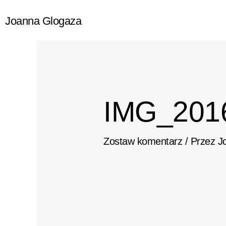
Przejdź
Joanna Glogaza
do
treści
IMG_201
Zostaw komentarz
/ Przez
J