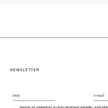
NEWSLETTER
Zapisując się, potwierdzasz że chcesz otrzymywać newsletter - w tym info