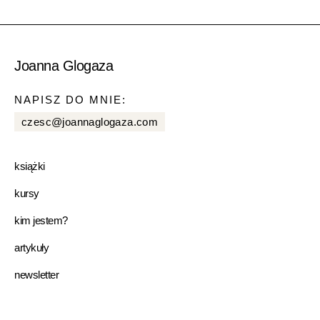
Joanna Glogaza
NAPISZ DO MNIE:
czesc@joannaglogaza.com
książki
kursy
kim jestem?
artykuły
newsletter