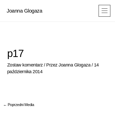
Przejdź
do
Joanna Glogaza
treści
p17
Zostaw komentarz
/ Przez
Joanna Glogaza
/
14
października 2014
←
Poprzedni Media