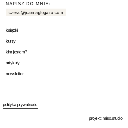
NAPISZ DO MNIE:
czesc@joannaglogaza.com
książki
kursy
kim jestem?
artykuły
newsletter
polityka prywatności
projekt:
miso.studio