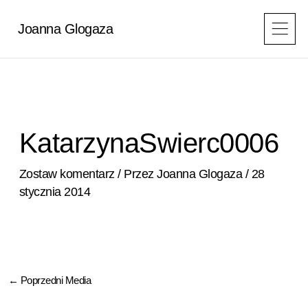
Przejdź
do
Joanna Glogaza
treści
KatarzynaSwierc0006
Zostaw komentarz
/ Przez
Joanna Glogaza
/
28
stycznia 2014
←
Poprzedni Media