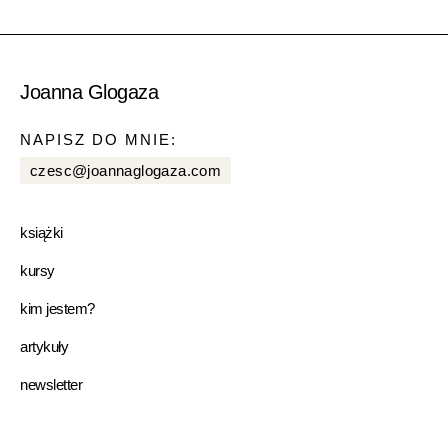
Joanna Glogaza
NAPISZ DO MNIE:
czesc@joannaglogaza.com
książki
kursy
kim jestem?
artykuły
newsletter