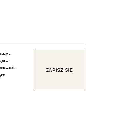
rmacje o
rego w
ane w celu
ZAPISZ SIĘ
tyce