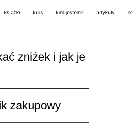
książki
kurs
kim jestem?
artykuły
n
ać zniżek i jak je
ik zakupowy