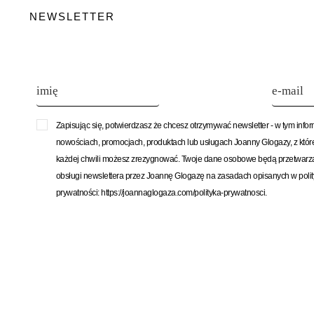
NEWSLETTER
Zapisując się, potwierdzasz że chcesz otrzymywać newsletter - w tym info
nowościach, promocjach, produktach lub usługach Joanny Glogazy, z któ
każdej chwili możesz zrezygnować. Twoje dane osobowe będą przetwarz
obsługi newslettera przez Joannę Glogazę na zasadach opisanych w poli
prywatności: https://joannaglogaza.com/polityka-prywatnosci.