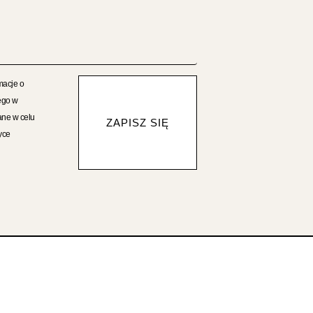
macje o
ego w
ane w celu
ZAPISZ SIĘ
yce