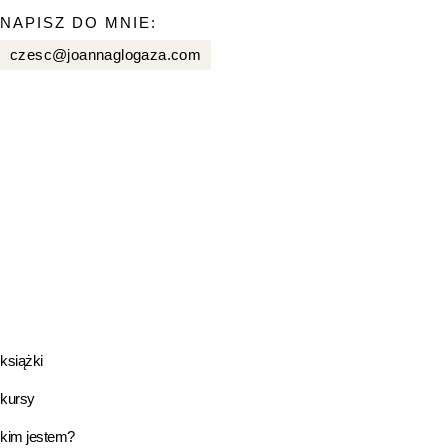
NAPISZ DO MNIE:
czesc@joannaglogaza.com
książki
kursy
kim jestem?