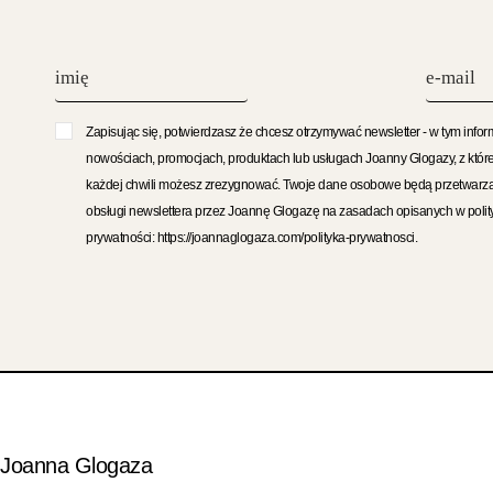
Zapisując się, potwierdzasz że chcesz otrzymywać newsletter - w tym infor
nowościach, promocjach, produktach lub usługach Joanny Glogazy, z któr
każdej chwili możesz zrezygnować. Twoje dane osobowe będą przetwarz
obsługi newslettera przez Joannę Glogazę na zasadach opisanych w polit
prywatności: https://joannaglogaza.com/polityka-prywatnosci.
Joanna Glogaza