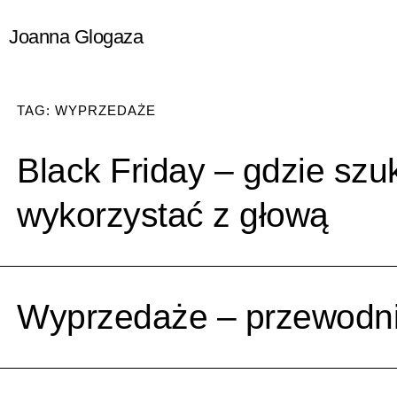
Przejdź
Joanna Glogaza
do
treści
TAG: WYPRZEDAŻE
Black Friday – gdzie szuk
wykorzystać z głową
Wyprzedaże – przewodn