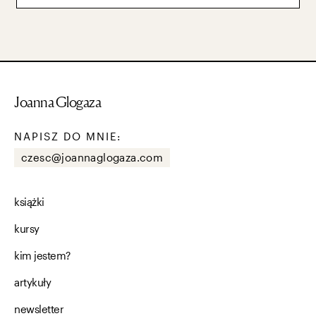
Joanna Glogaza
NAPISZ DO MNIE:
czesc@joannaglogaza.com
książki
kursy
kim jestem?
artykuły
newsletter