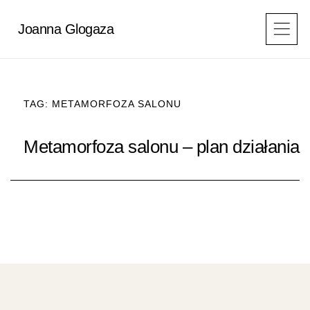
Przejdź
do
Joanna Glogaza
treści
TAG: METAMORFOZA SALONU
Metamorfoza salonu – plan działania