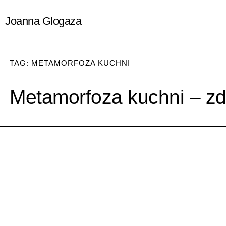
Przejdź
Joanna Glogaza
do
treści
TAG: METAMORFOZA KUCHNI
Metamorfoza kuchni – zdj