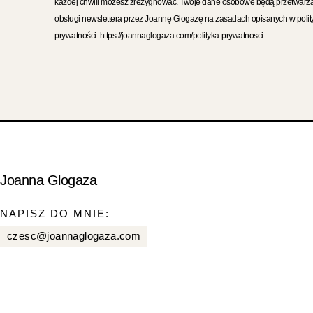
każdej chwili możesz zrezygnować. Twoje dane osobowe będą przetwarz
obsługi newslettera przez Joannę Glogazę na zasadach opisanych w polit
prywatności: https://joannaglogaza.com/polityka-prywatnosci.
Joanna Glogaza
NAPISZ DO MNIE:
czesc@joannaglogaza.com