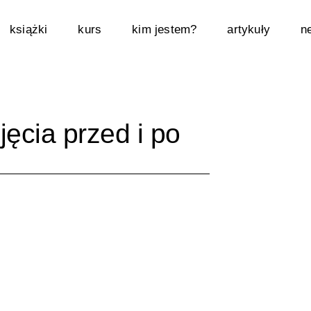
książki
kurs
kim jestem?
artykuły
n
ęcia przed i po