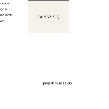
rmacje o
rego w
ane w celu
ZAPISZ SIĘ
tyce
projekt:
miso.studio