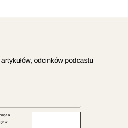
 artykułów, odcinków podcastu
macje o
ego w