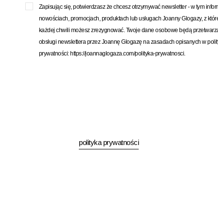
Zapisując się, potwierdzasz że chcesz otrzymywać newsletter - w tym info
nowościach, promocjach, produktach lub usługach Joanny Glogazy, z któ
każdej chwili możesz zrezygnować. Twoje dane osobowe będą przetwarz
obsługi newslettera przez Joannę Glogazę na zasadach opisanych w poli
prywatności: https://joannaglogaza.com/polityka-prywatnosci.
polityka prywatności