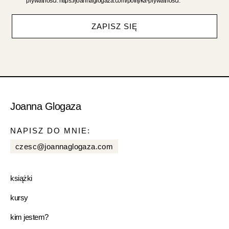
prywatności: https://joannaglogaza.com/polityka-prywatnosci.
ZAPISZ SIĘ
Joanna Glogaza
NAPISZ DO MNIE:
czesc@joannaglogaza.com
książki
kursy
kim jestem?