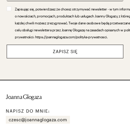
Zapisując się, potwierdzasz że chcesz otrzymywać newsletter - w tym inform
o nowościach, promocjach, produktach lub usługach Joanny Glogazy, z które
każdej chwili możesz zrezygnować. Twoje dane osobowe będą przetwarzan
celu obsługi newslettera przez Joannę Glogazę na zasadach opisanych w poli
prywatności: https://joannaglogaza.com/polityka-prywatnosci.
ZAPISZ SIĘ
Joanna Glogaza
NAPISZ DO MNIE:
czesc@joannaglogaza.com