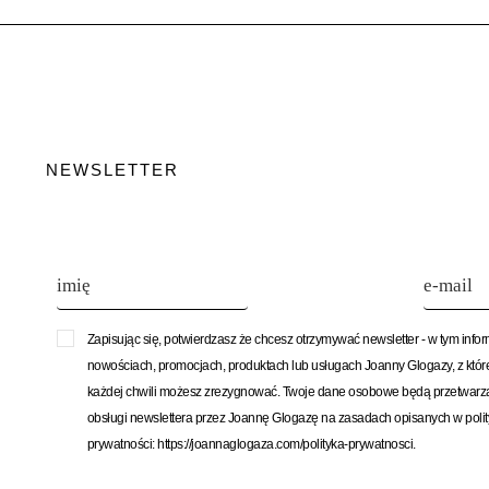
NEWSLETTER
Zapisując się, potwierdzasz że chcesz otrzymywać newsletter - w tym info
nowościach, promocjach, produktach lub usługach Joanny Glogazy, z któ
każdej chwili możesz zrezygnować. Twoje dane osobowe będą przetwarz
obsługi newslettera przez Joannę Glogazę na zasadach opisanych w poli
prywatności: https://joannaglogaza.com/polityka-prywatnosci.