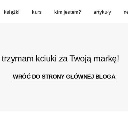
książki
kurs
kim jestem?
artykuły
n
i trzymam kciuki za Twoją markę!
WRÓĆ DO STRONY GŁÓWNEJ BLOGA