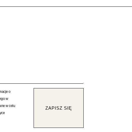
rmacje o
rego w
ane w celu
ZAPISZ SIĘ
tyce