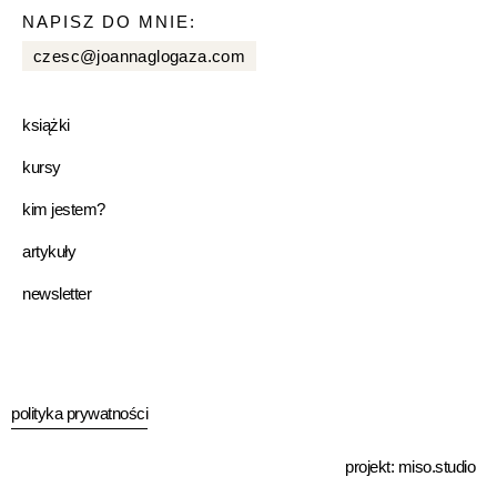
NAPISZ DO MNIE:
czesc@joannaglogaza.com
książki
kursy
kim jestem?
artykuły
newsletter
polityka prywatności
projekt:
miso.studio