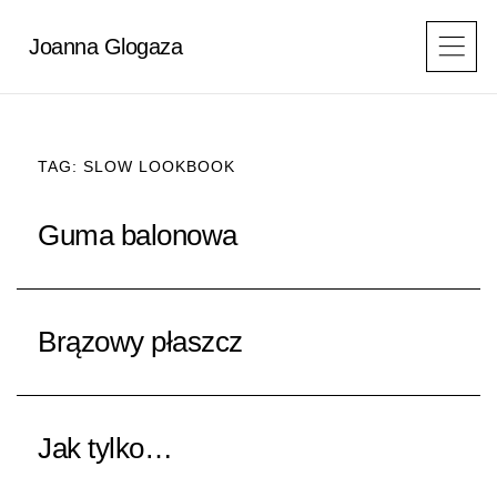
Przejdź
do
Joanna Glogaza
treści
TAG: SLOW LOOKBOOK
STRONA
STRONA
Guma balonowa
Brązowy płaszcz
Jak tylko…