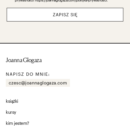
prywatności: https://joannaglogaza.com/polityka-prywatnosci.
ZAPISZ SIĘ
Joanna Glogaza
NAPISZ DO MNIE:
czesc@joannaglogaza.com
książki
kursy
kim jestem?