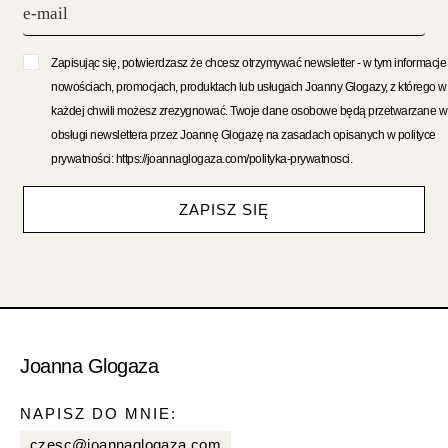
Zapisując się, potwierdzasz że chcesz otrzymywać newsletter - w tym informacje
nowościach, promocjach, produktach lub usługach Joanny Glogazy, z którego w
każdej chwili możesz zrezygnować. Twoje dane osobowe będą przetwarzane w
obsługi newslettera przez Joannę Glogazę na zasadach opisanych w polityce
prywatności: https://joannaglogaza.com/polityka-prywatnosci.
ZAPISZ SIĘ
Joanna Glogaza
NAPISZ DO MNIE:
czesc@joannaglogaza.com