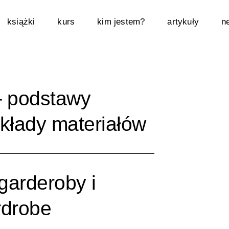
książki
kurs
kim jestem?
artykuły
n
– podstawy
składy materiałów
garderoby i
rdrobe