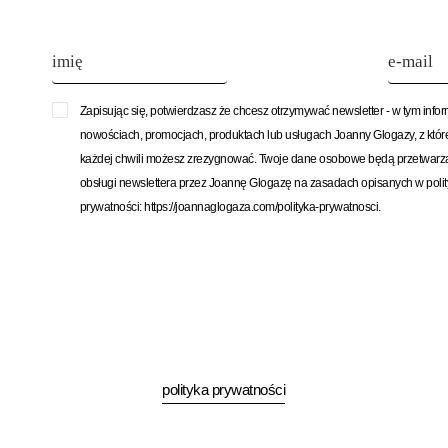
Zapisując się, potwierdzasz że chcesz otrzymywać newsletter - w tym info
nowościach, promocjach, produktach lub usługach Joanny Glogazy, z któ
każdej chwili możesz zrezygnować. Twoje dane osobowe będą przetwarz
obsługi newslettera przez Joannę Glogazę na zasadach opisanych w poli
prywatności: https://joannaglogaza.com/polityka-prywatnosci.
polityka prywatności