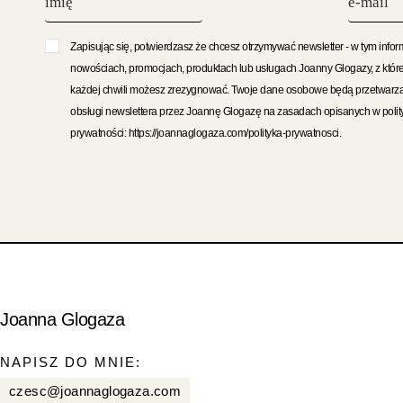
Zapisując się, potwierdzasz że chcesz otrzymywać newsletter - w tym infor
nowościach, promocjach, produktach lub usługach Joanny Glogazy, z któr
każdej chwili możesz zrezygnować. Twoje dane osobowe będą przetwarz
obsługi newslettera przez Joannę Glogazę na zasadach opisanych w polit
prywatności: https://joannaglogaza.com/polityka-prywatnosci.
Joanna Glogaza
NAPISZ DO MNIE:
czesc@joannaglogaza.com