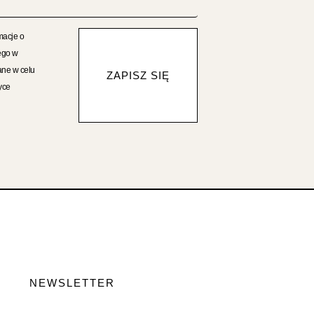
macje o
ego w
ane w celu
ZAPISZ SIĘ
yce
NEWSLETTER