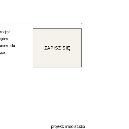
rmacje o
rego w
ane w celu
ZAPISZ SIĘ
tyce
projekt:
miso.studio