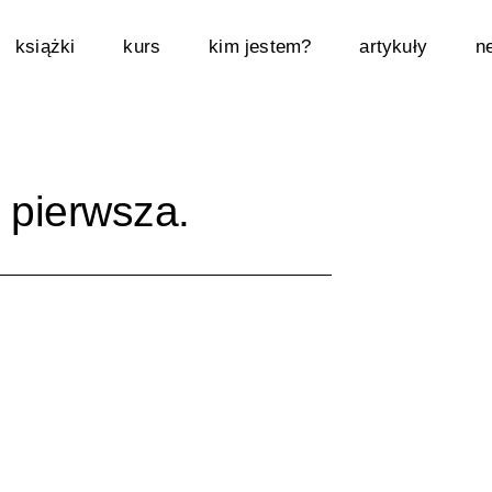
książki
kurs
kim jestem?
artykuły
n
 pierwsza.