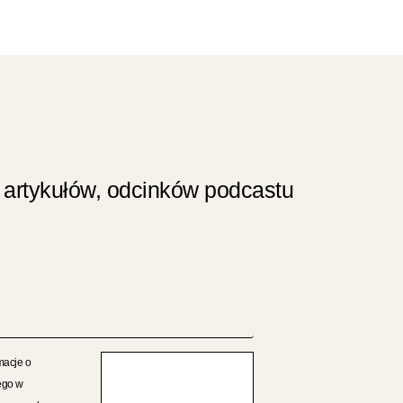
 artykułów, odcinków podcastu
macje o
ego w