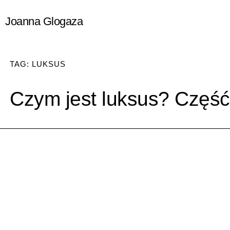
Przejdź
Joanna Glogaza
do
treści
TAG: LUKSUS
Czym jest luksus? Część