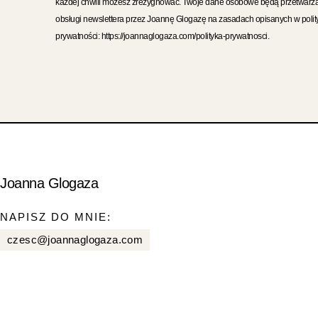
każdej chwili możesz zrezygnować. Twoje dane osobowe będą przetwarz
obsługi newslettera przez Joannę Glogazę na zasadach opisanych w polit
prywatności: https://joannaglogaza.com/polityka-prywatnosci.
Joanna Glogaza
NAPISZ DO MNIE:
czesc@joannaglogaza.com