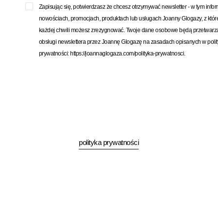
Zapisując się, potwierdzasz że chcesz otrzymywać newsletter - w tym info
nowościach, promocjach, produktach lub usługach Joanny Glogazy, z któ
każdej chwili możesz zrezygnować. Twoje dane osobowe będą przetwarz
obsługi newslettera przez Joannę Glogazę na zasadach opisanych w poli
prywatności: https://joannaglogaza.com/polityka-prywatnosci.
polityka prywatności