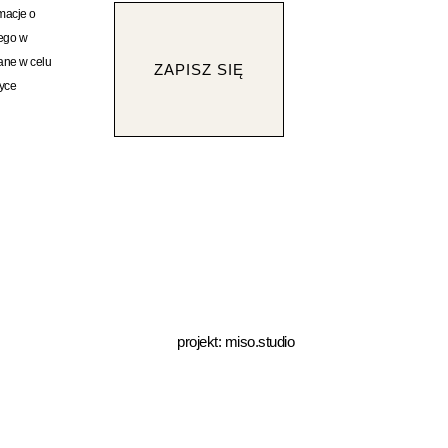
rmacje o
rego w
ane w celu
ZAPISZ SIĘ
tyce
projekt:
miso.studio