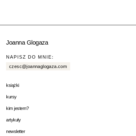
Joanna Glogaza
NAPISZ DO MNIE:
czesc@joannaglogaza.com
książki
kursy
kim jestem?
artykuły
newsletter