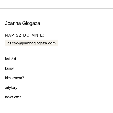
Joanna Glogaza
NAPISZ DO MNIE:
czesc@joannaglogaza.com
książki
kursy
kim jestem?
artykuły
newsletter