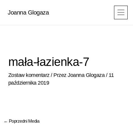
Przejdź
do
Joanna Glogaza
treści
mała-łazienka-7
Zostaw komentarz
/ Przez
Joanna Glogaza
/
11
października 2019
←
Poprzedni Media