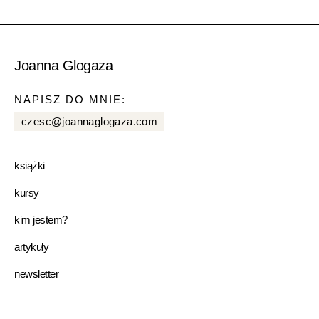
Joanna Glogaza
NAPISZ DO MNIE:
czesc@joannaglogaza.com
książki
kursy
kim jestem?
artykuły
newsletter