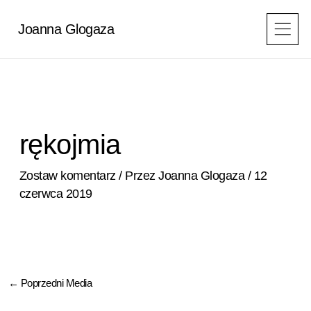
Przejdź
do
Joanna Glogaza
treści
rękojmia
Zostaw komentarz
/ Przez
Joanna Glogaza
/
12
czerwca 2019
←
Poprzedni Media