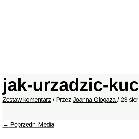
Joanna Glogaza
jak-urzadzic-kuc
Zostaw komentarz
/ Przez
Joanna Glogaza
/
23 sie
←
Poprzedni Media