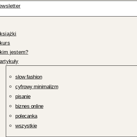
ewsletter
książki
kurs
kim jestem?
artykuły
slow fashion
cyfrowy minimalizm
pisanie
biznes online
polecanka
wszystkie