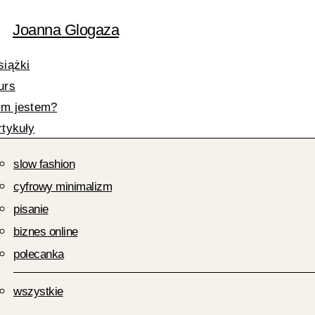
Przejdź
Nazwa*
E-
Joanna Glogaza
do
mail*
treści
siążki
urs
im jestem?
rtykuły
slow fashion
cyfrowy minimalizm
pisanie
biznes online
polecanka
wszystkie