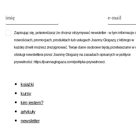
Zapisując się, potwierdzasz że chcesz otrzymywać newsletter - w tym informacje 
nowościach, promocjach, produktach lub usługach Joanny Glogazy, z którego w
każdej chwili możesz zrezygnować. Twoje dane osobowe będą przetwarzane w 
obsługi newslettera przez Joannę Glogazę na zasadach opisanych w polityce
prywatności: https://joannaglogaza.com/polityka-prywatnosci.
książki
kursy
kim jestem?
artykuły
newsletter