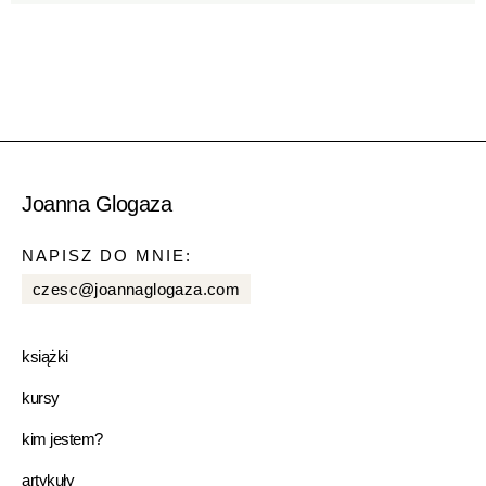
Joanna Glogaza
NAPISZ DO MNIE:
czesc@joannaglogaza.com
książki
kursy
kim jestem?
artykuły