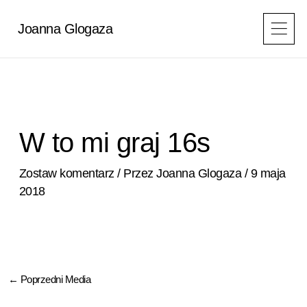
Przejdź
do
Joanna Glogaza
treści
W to mi graj 16s
Zostaw komentarz
/ Przez
Joanna Glogaza
/
9 maja
2018
←
Poprzedni Media