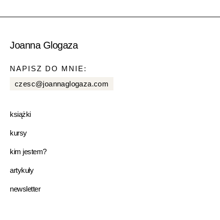
Joanna Glogaza
NAPISZ DO MNIE:
czesc@joannaglogaza.com
książki
kursy
kim jestem?
artykuły
newsletter