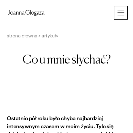
Przejdź
do
Joanna Glogaza
treści
strona główna
>
artykuły
Co u mnie słychać?
Ostatnie pół roku było chyba najbardziej
intensywnym czasem w moim życiu. Tyle się