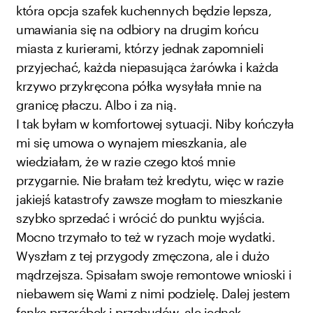
która opcja szafek kuchennych będzie lepsza,
umawiania się na odbiory na drugim końcu
miasta z kurierami, którzy jednak zapomnieli
przyjechać, każda niepasująca żarówka i każda
krzywo przykręcona półka wysyłała mnie na
granicę płaczu. Albo i za nią.
I tak byłam w komfortowej sytuacji. Niby kończyła
mi się umowa o wynajem mieszkania, ale
wiedziałam, że w razie czego ktoś mnie
przygarnie. Nie brałam też kredytu, więc w razie
jakiejś katastrofy zawsze mogłam to mieszkanie
szybko sprzedać i wrócić do punktu wyjścia.
Mocno trzymało to też w ryzach moje wydatki.
Wyszłam z tej przygody zmęczona, ale i dużo
mądrzejsza. Spisałam swoje remontowe wnioski i
niebawem się Wami z nimi podzielę. Dalej jestem
fanką przeróbek i przebudów, ale jednak