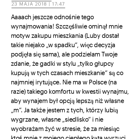
23 MAJA 2018 | 17:47
Aaaach jeszcze odnośnie tego
wynajmowania! Szczęśliwie ominął mnie
motyw zakupu mieszkania (Luby dostał
takie niejako „w spadku”, więc decyzja
podjęła się sama), ale podzielam Twoje
zdanie, że gadki w stylu „tylko głupcy
kupują w tych czasach mieszkanie” są co
najmniej irytujące. Nie ma w Polsce (na
razie) takiego komfortu w kwestii wynajmu,
aby wynajem był opcją lepszą niż własne
„m”. Ja także jestem z tych, którzy lubią
wygrzane, własne „siedlisko” i nie
wyobrażam żyć w stresie, że za miesiąc
ktoś mnie z mojego ciepłego kąta wyrzuci,