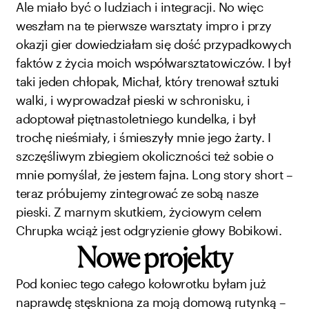
Ale miało być o ludziach i integracji. No więc
weszłam na te pierwsze warsztaty impro i przy
okazji gier dowiedziałam się dość przypadkowych
faktów z życia moich współwarsztatowiczów. I był
taki jeden chłopak, Michał, który trenował sztuki
walki, i wyprowadzał pieski w schronisku, i
adoptował piętnastoletniego kundelka, i był
trochę nieśmiały, i śmieszyły mnie jego żarty. I
szczęśliwym zbiegiem okoliczności też sobie o
mnie pomyślał, że jestem fajna. Long story short –
teraz próbujemy zintegrować ze sobą nasze
pieski. Z marnym skutkiem, życiowym celem
Chrupka wciąż jest odgryzienie głowy Bobikowi.
Nowe projekty
Pod koniec tego całego kołowrotku byłam już
naprawdę stęskniona za moją domową rutynką –