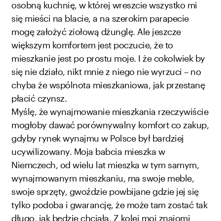
osobną kuchnię, w której wreszcie wszystko mi
się mieści na blacie, a na szerokim parapecie
mogę założyć ziołową dżunglę. Ale jeszcze
większym komfortem jest poczucie, że to
mieszkanie jest po prostu moje. I że cokolwiek by
się nie działo, nikt mnie z niego nie wyrzuci – no
chyba że wspólnota mieszkaniowa, jak przestanę
płacić czynsz.
Myślę, że wynajmowanie mieszkania rzeczywiście
mogłoby dawać porównywalny komfort co zakup,
gdyby rynek wynajmu w Polsce był bardziej
ucywilizowany. Moja babcia mieszka w
Niemczech, od wielu lat mieszka w tym samym,
wynajmowanym mieszkaniu, ma swoje meble,
swoje sprzęty, gwoździe powbijane gdzie jej się
tylko podoba i gwarancję, że może tam zostać tak
długo, jak będzie chciała. Z kolei moi znajomi