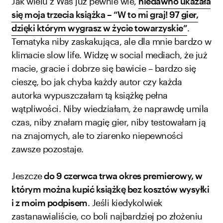
Jak wielu z Was już pewnie wie,
niedawno ukazała
się moja trzecia książka – “W to mi graj! 97 gier,
dzięki którym wygrasz w życie towarzyskie”
.
Tematyka niby zaskakująca, ale dla mnie bardzo w
klimacie slow life. Widzę w social mediach, że już
macie, gracie i dobrze się bawicie – bardzo się
cieszę, bo jak chyba każdy autor czy każda
autorka wypuszczałam tą książkę pełna
wątpliwości. Niby wiedziałam, że naprawdę umila
czas, niby znałam magię gier, niby testowałam ją
na znajomych, ale to ziarenko niepewności
zawsze pozostaje.
Jeszcze
do 9 czerwca trwa okres premierowy, w
którym można kupić książkę bez kosztów wysyłki
i z moim podpisem
. Jeśli kiedykolwiek
zastanawialiście, co boli najbardziej po złożeniu