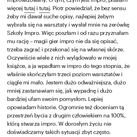
więcej
tutaj
i
tutaj
. Piotr powiedział, że bez sensu
żeby mi dawał suche opisy, najlepiej żebym
wybrała się na warsztaty i wysłał mnie na zerówkę
Szkoły Impro. Więc poszłam i od razu przyznałam
mu rację – magii gier impro nie da się opisać,
trzeba zagrać i przekonać się na własnej skórze.
Oczywiście wiele z nich wylądowało w mojej
książce, a ja wpadłam w impro do tego stopnia, że
właśnie skończyłam trzeci poziom warsztatów i
ciągle mi mało. Jestem dużo odważniejsza, dużo
mniej zastanawiam się, jak wypadnę i dużo
bardziej ufam swoim pomysłom. Lepiej
opowiadam historie. Ogromnie też doceniam tą
przestrzeń bycia z drugim człowiekiem na 100%,
którą stwarza impro. W dorosłym życiu nie
doświadczamy takich sytuacji zbyt często.