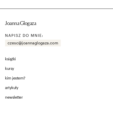
Joanna Glogaza
NAPISZ DO MNIE:
czesc@joannaglogaza.com
książki
kursy
kim jestem?
artykuły
newsletter