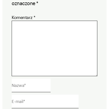
oznaczone
*
Komentarz
*
Nazwa*
E-
mail*