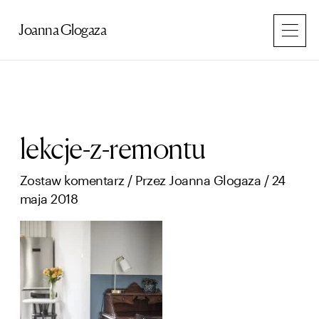
Przejdź
do
Joanna Glogaza
treści
lekcje-z-remontu
Zostaw komentarz
/ Przez
Joanna Glogaza
/
24
maja 2018